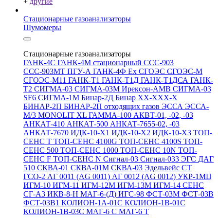
+
другие
Стационарные газоанализаторы
Шумомеры
Стационарные газоанализаторы
ГАНК-4С
ГАНК-4М стационарный
ССС-903
ССС-903МТ
ПГУ-А
ГАНК-4Ф Ex
СГОЭС
СГОЭС-М
СГОЭС-М11
ГАНК-Т1
ГАНК-Т1Д
ГАНК-Т1ДСА
ГАНК-
Т2
СИГМА-03
СИГМА-03М
Ирексон-АМВ
СИГМА-03
SF6
СИГМА-1М
Бинар-2Д
Бинар ХХ-ХХХ-Х
БИНАР-2П
БИНАР-2П отходящих газов
ЭССА
ЭССА-
М/3
MONOLIT XL
ГАММА-100
АКВТ-01, -02, -03
АНКАТ-410
АНКАТ-500
АНКАТ-7655-02, -03
АНКАТ-7670
ИДК-10-Х1
ИДК-10-Х2
ИДК-10-Х3
ТОП-
СЕНС Т
ТОП-СЕНС 4100G
ТОП-СЕНС 4100S
ТОП-
СЕНС 500
ТОП-СЕНС 1000
ТОП-СЕНС 10N
ТОП-
СЕНС F
ТОП-СЕНС N
Сигнал-03
Сигнал-033
ЭГС
ДАГ
510
СКВА-01
СКВА-01М
СКВА-03
Эдельвейс СТ
ГСО-2
АГ 0011 (AG 0011)
АГ 0012 (AG 0012)
УКР-1МЦ
ИГМ-10
ИГМ-11
ИГМ-12М
ИГМ-13М
ИГМ-14
СЕНС
СГ-А3
ИКВ-8-Н
МАГ-6-(Д)
ИГС-98
ФСТ-03М
ФСТ-03В
ФСТ-03В1
КОЛИОН-1А-01С
КОЛИОН-1В-01С
КОЛИОН-1В-03С
МАГ-6 С
МАГ-6 Т