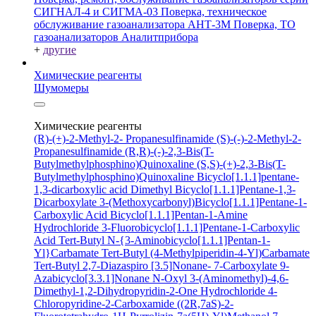
СИГНАЛ-4 и СИГМА-03
Поверка, техническое
обслуживание газоанализатора АНТ-3М
Поверка, ТО
газоанализаторов Аналитприбора
+
другие
Химические реагенты
Шумомеры
Химические реагенты
(R)-(+)-2-Methyl-2- Propanesulfinamide
(S)-(-)-2-Methyl-2-
Propanesulfinamide
(R,R)-(-)-2,3-Bis(T-
Butylmethylphosphino)Quinoxaline
(S,S)-(+)-2,3-Bis(T-
Butylmethylphosphino)Quinoxaline
Bicyclo[1.1.1]pentane-
1,3-dicarboxylic acid
Dimethyl Bicyclo[1.1.1]Pentane-1,3-
Dicarboxylate
3-(Methoxycarbonyl)Bicyclo[1.1.1]Pentane-1-
Carboxylic Acid
Bicyclo[1.1.1]Pentan-1-Amine
Hydrochloride
3-Fluorobicyclo[1.1.1]Pentane-1-Carboxylic
Acid
Tert-Butyl N-{3-Aminobicyclo[1.1.1]Pentan-1-
Yl}Carbamate
Tert-Butyl (4-Methylpiperidin-4-Yl)Carbamate
Tert-Butyl 2,7-Diazaspiro [3.5]Nonane- 7-Carboxylate
9-
Azabicyclo[3.3.1]Nonane N-Oxyl
3-(Aminomethyl)-4,6-
Dimethyl-1,2-Dihydropyridin-2-One Hydrochloride
4-
Chloropyridine-2-Carboxamide
((2R,7aS)-2-