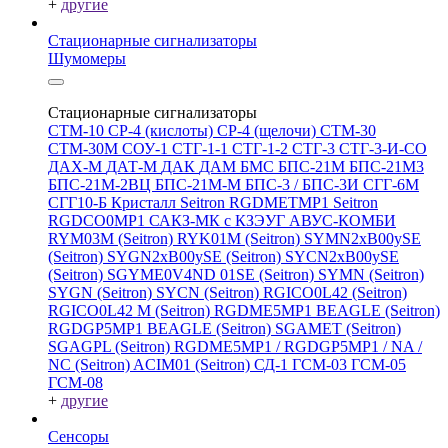
+
другие
Стационарные сигнализаторы
Шумомеры
Стационарные сигнализаторы
СТМ-10
СР-4 (кислоты)
СР-4 (щелочи)
СТМ-30
СТМ-30М
СОУ-1
СТГ-1-1
СТГ-1-2
СТГ-3
СТГ-3-И-CO
ДАХ-М
ДАТ-М
ДАК
ДАМ
БМС
БПС-21М
БПС-21М3
БПС-21М-2ВЦ
БПС-21М-М
БПС-3 / БПС-3И
СГГ-6М
СГГ10-Б
Кристалл
Seitron RGDMETMP1
Seitron
RGDCO0MP1
САКЗ-МК с КЗЭУГ
АВУС-КОМБИ
RYM03M (Seitron)
RYK01M (Seitron)
SYMN2хB00ySE
(Seitron)
SYGN2xB00ySE (Seitron)
SYCN2xB00ySE
(Seitron)
SGYME0V4ND 01SE (Seitron)
SYMN (Seitron)
SYGN (Seitron)
SYCN (Seitron)
RGICO0L42 (Seitron)
RGICO0L42 M (Seitron)
RGDME5MP1 BEAGLE (Seitron)
RGDGP5MP1 BEAGLE (Seitron)
SGAMET (Seitron)
SGAGPL (Seitron)
RGDME5MP1 / RGDGP5MP1 / NA /
NC (Seitron)
ACIM01 (Seitron)
СД-1
ГСМ-03
ГСМ-05
ГСМ-08
+
другие
Сенсоры