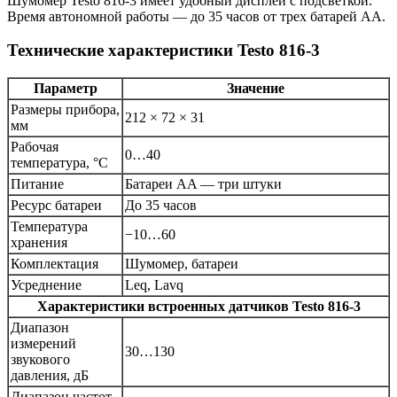
Шумомер Testo 816-3 имеет удобный дисплей с подсветкой.
Время автономной работы — до 35 часов от трех батарей AA.
Технические характеристики Testo 816-3
Параметр
Значение
Размеры прибора,
212 × 72 × 31
мм
Рабочая
0…40
температура, °C
Питание
Батареи AA — три штуки
Ресурс батареи
До 35 часов
Температура
−10…60
хранения
Комплектация
Шумомер, батареи
Усреднение
Leq, Lavq
Характеристики встроенных датчиков
Testo 816-3
Диапазон
измерений
30…130
звукового
давления, дБ
Диапазон частот,