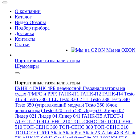
О компании
Каталог
Видео-Обзоры
Подбор прибора
Доставка
Контакты
Статьи
Мы на OZON
Портативные газоанализаторы
Шумомеры
Портативные газоанализаторы
ГАНК-4
ГАНК-4РБ переносной
Газоанализаторы на
судах (РМРС и РРР)
ГАНК-П1
ГАНК-П2
ГАНК-П4
Testo
315-4
Testo 330-1 LL
Testo 330-2 LL
Testo 338
Testo 340
Testo 350 (управляющий модуль)
Testo 350 (блок
анализатора)
Testo 320
Testo 535
Лидер 01
Лидер 02
Лидер 021
Лидер 04
Лидер 041
ГАНК-П5
АТЕСТ-1
АТЕСТ-2
ТОП-СЕНС 210
ТОП-СЕНС 260
ТОП-СЕНС
510
ТОП-СЕНС 360
ТОП-СЕНС 380
ТОП-СЕНС 310
ТОП-СЕНС 610
Altair
Altair Pro
Altair 2X
Altair 4XR
Altair