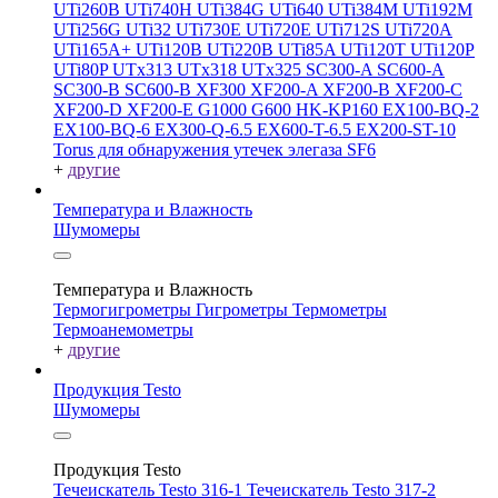
UTi260В
UTi740H
UTi384G
UTi640
UTi384M
UTi192M
UTi256G
UTi32
UTi730E
UTi720E
UTi712S
UTi720A
UTi165A+
UTi120B
UTi220B
UTi85A
UTi120T
UTi120P
UTi80P
UTx313
UTx318
UTx325
SC300-A
SC600-A
SC300-B
SC600-B
XF300
XF200-A
XF200-B
XF200-C
XF200-D
XF200-E
G1000
G600
HK-KP160
EX100-BQ-2
EX100-BQ-6
EX300-Q-6.5
EX600-T-6.5
EX200-ST-10
Torus для обнаружения утечек элегаза SF6
+
другие
Температура и Влажность
Шумомеры
Температура и Влажность
Термогигрометры
Гигрометры
Термометры
Термоанемометры
+
другие
Продукция Testo
Шумомеры
Продукция Testo
Течеискатель Testo 316-1
Течеискатель Testo 317-2