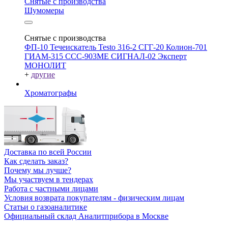
Снятые с производства
Шумомеры
Снятые с производства
ФП-10
Течеискатель Testo 316-2
СГГ-20
Колион-701
ГИАМ-315
ССС-903МЕ
СИГНАЛ-02
Эксперт
МОНОЛИТ
+
другие
Хроматографы
Доставка по всей России
Как сделать заказ?
Почему мы лучше?
Мы участвуем в тендерах
Работа с частными лицами
Условия возврата покупателям - физическим лицам
Статьи о газоаналитике
Официальный склад Аналитприбора в Москве