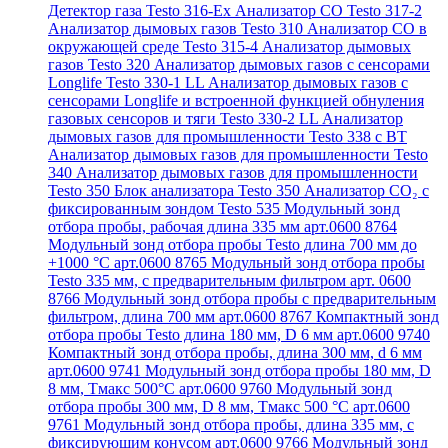
Детектор газа Testo 316-Ex
Анализатор CO Testo 317-2
Анализатор дымовых газов Testo 310
Анализатор CO в
окружающей среде Testo 315-4
Анализатор дымовых
газов Testo 320
Анализатор дымовых газов с сенсорами
Longlife Testo 330-1 LL
Анализатор дымовых газов с
сенсорами Longlife и встроенной функцией обнуления
газовых сенсоров и тяги Testo 330-2 LL
Анализатор
дымовых газов для промышленности Testo 338 с BT
Анализатор дымовых газов для промышленности Testo
340
Анализатор дымовых газов для промышленности
Testo 350
Блок анализатора Testo 350
Анализатор СО₂ с
фиксированным зондом Testo 535
Модульный зонд
отбора пробы, рабочая длина 335 мм арт.0600 8764
Модульный зонд отбора пробы Testo длина 700 мм до
+1000 °С арт.0600 8765
Модульный зонд отбора пробы
Testo 335 мм, с предварительным фильтром арт. 0600
8766
Модульный зонд отбора пробы с предварительным
фильтром, длина 700 мм арт.0600 8767
Компактный зонд
отбора пробы Testo длина 180 мм, D 6 мм арт.0600 9740
Компактный зонд отбора пробы, длина 300 мм, d 6 мм
арт.0600 9741
Модульный зонд отбора пробы 180 мм, D
8 мм, Tмакс 500°С арт.0600 9760
Модульный зонд
отбора пробы 300 мм, D 8 мм, Tмакс 500 °C арт.0600
9761
Модульный зонд отбора пробы, длина 335 мм, с
фиксирующим конусом арт.0600 9766
Модульный зонд