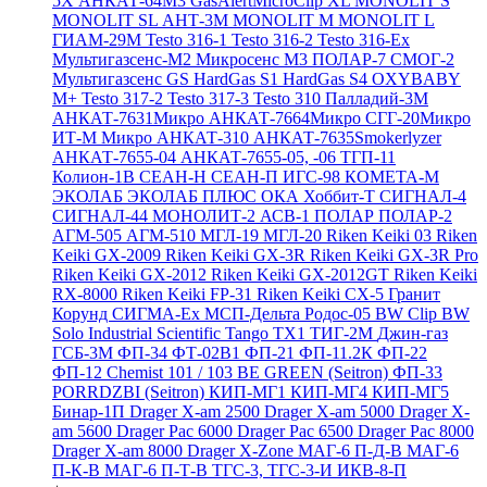
5X
АНКАТ-64М3
GasAlertMicroClip XL
MONOLIT S
MONOLIT SL
АНТ-3М
MONOLIT M
MONOLIT L
ГИАМ-29М
Testo 316-1
Testo 316-2
Testo 316-Ex
Мультигазсенс-М2
Микросенс М3
ПОЛАР-7
СМОГ-2
Мультигазсенс GS
HardGas S1
HardGas S4
OXYBABY
M+
Testo 317-2
Testo 317-3
Testo 310
Палладий-3М
АНКАТ-7631Микро
АНКАТ-7664Микро
СГГ-20Микро
ИТ-М Микро
АНКАТ-310
АНКАТ-7635Smokerlyzer
АНКАТ-7655-04
АНКАТ-7655-05, -06
ТГП-11
Колион-1В
СЕАН-Н
СЕАН-П
ИГС-98
КОМЕТА-М
ЭКОЛАБ
ЭКОЛАБ ПЛЮС
ОКА
Хоббит-Т
СИГНАЛ-4
СИГНАЛ-44
МОНОЛИТ-2
АСВ-1
ПОЛАР
ПОЛАР-2
АГМ-505
АГМ-510
МГЛ-19
МГЛ-20
Riken Keiki 03
Riken
Keiki GX-2009
Riken Keiki GX-3R
Riken Keiki GX-3R Pro
Riken Keiki GX-2012
Riken Keiki GX-2012GT
Riken Keiki
RX-8000
Riken Keiki FP-31
Riken Keiki CX-5
Гранит
Корунд
СИГМА-Ех
МСП-Дельта
Родос-05
BW Clip
BW
Solo
Industrial Scientific Tango TX1
ТИГ-2М
Джин-газ
ГСБ-3М
ФП-34
ФТ-02В1
ФП-21
ФП-11.2К
ФП-22
ФП-12
Chemist 101 / 103 BE GREEN (Seitron)
ФП-33
PORRDZBI (Seitron)
КИП-МГ1
КИП-МГ4
КИП-МГ5
Бинар-1П
Drager X-am 2500
Drager X-am 5000
Drager X-
am 5600
Drager Pac 6000
Drager Pac 6500
Drager Pac 8000
Drager X-am 8000
Drager X-Zone
МАГ-6 П-Д-В
МАГ-6
П-К-В
МАГ-6 П-Т-В
ТГС-3, ТГС-3-И
ИКВ-8-П