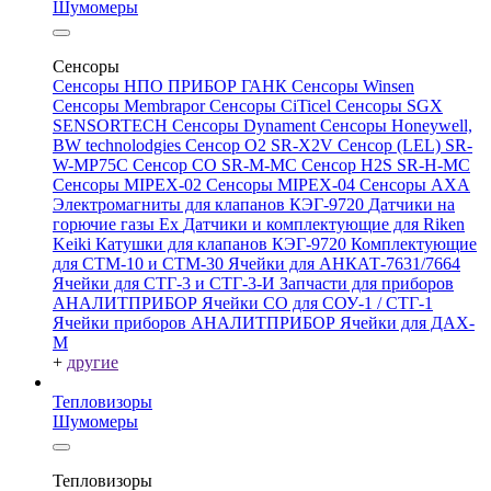
Шумомеры
Сенсоры
Сенсоры НПО ПРИБОР ГАНК
Сенсоры Winsen
Сенсоры Membrapor
Сенсоры CiTicel
Сенсоры SGX
SENSORTECH
Сенсоры Dynament
Сенсоры Honeywell,
BW technolodgies
Сенсор O2 SR-X2V
Сенсор (LEL) SR-
W-MP75C
Сенсор CO SR-M-MC
Сенсор H2S SR-H-MC
Сенсоры MIPEX-02
Сенсоры MIPEX-04
Сенсоры АХА
Электромагниты для клапанов КЭГ-9720
Датчики на
горючие газы Ex
Датчики и комплектующие для Riken
Keiki
Катушки для клапанов КЭГ-9720
Комплектующие
для СТМ-10 и СТМ-30
Ячейки для АНКАТ-7631/7664
Ячейки для СТГ-3 и СТГ-3-И
Запчасти для приборов
АНАЛИТПРИБОР
Ячейки CO для СОУ-1 / СТГ-1
Ячейки приборов АНАЛИТПРИБОР
Ячейки для ДАХ-
М
+
другие
Тепловизоры
Шумомеры
Тепловизоры