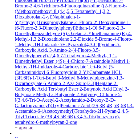
Fluorotetrahydro-1H-Pyrrolizin-7a(5H)-Yl)Methanol
7-
Bromo-2,4,6-Trichloro-8-Fluoroquinazoline
((2-Fluoro-6-
(Methoxymethoxy)-8-(4,4,5,5-Tetramethyl-1,3,2-
Dioxaborolan-2-yl)Naphthalen-1-
Yl)Ethynyl)Triisopropylsilane
2'-Fluoro-2'-Deoxyuridine
1-
(6-Fluoro-2,3-Dimethylphenyl)Ethan-1-Ol
6-Fluoro-2,3-
Dimethylbenzaldehyde
(S)-Oxetan-2-Ylmethanamine
(R)-4-
Methyl-1,3,2-Dioxathiolane 2,2-Dioxide
5-Bromo-4-Fluoro-
1-Methyl-1H-Indazole
5H-Pyrazolo[4,3-C]Pyridine-5-
Carboxylic Acid, 3-Amino-2-(4-Fluoro-3,5-
Dimethylphenyl)-2,4,6,7-Tetrahydro-4-Methyl-, 1,1-
Dimethylethyl Ester, (4S)-
4-Chloro-7-Azaindole
Methyl 1-
Methyl-1H-Imidazole-4-Carboxylate
Tert-Butyl (5-
Carbamimidoyl-6-Fluoropyridin-2-Yl)Carbamate HCL
(3R,6R)-1-Tert-Butyl 3-Methyl 6-Methylpiperazine-1,3-
Dicarboxylate
6-Amino-2-Aza-Spiro[3.3]Heptane-2-
Carboxylic Acid Tert-butyl Ester
2-Butynoic Acid
Ethyl 2-
Butynoate
Methyl 2-Butynoate
2-Butynoyl Chloride
5-
[(3,4,6-Tri-O-Acetyl-2-Acetylamido-2-Deoxy-B-D-
Galactopyranosyl)Oxy]Pentanoic Acid
(2S,3R,4R,5R,6R)-3-
Acetamido-6-(Acetoxymethyl)Tetrahydro-2H-Pyran-2,4,5-
Triyl Triacetate
(3R,4S,5R,6R)-3,4,5-Tris(benzyloxy)-
tetrahydro-6-methylpyran-2-one
+
другие