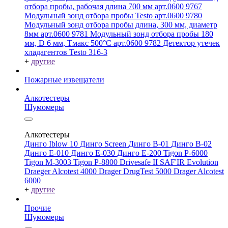
отбора пробы, рабочая длина 700 мм арт.0600 9767
Модульный зонд отбора пробы Testo арт.0600 9780
Модульный зонд отбора пробы длина, 300 мм, диаметр
8мм арт.0600 9781
Модульный зонд отбора пробы 180
мм, D 6 мм, Tмакс 500°С арт.0600 9782
Детектор утечек
хладагентов Testo 316-3
+
другие
Пожарные извещатели
Алкотестеры
Шумомеры
Алкотестеры
Динго Iblow 10
Динго Screen
Динго В-01
Динго В-02
Динго Е-010
Динго Е-030
Динго Е-200
Tigon P-6000
Tigon M-3003
Tigon P-8800
Drivesafe II
SAF'IR Evolution
Draeger Alcotest 4000
Drager DrugTest 5000
Drager Alcotest
6000
+
другие
Прочие
Шумомеры