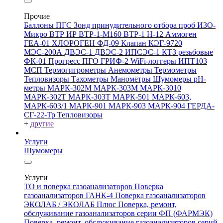
Прочие
Баллоны ПГС
Зонд принудительного отбора проб
ИЗО-
Микро
ВТР
ИР
ВТР-1-М160
ВТР-1
Н-12
Аммоген
ГЕА-01
ХЛОРОГЕН
ФД-09
Клапан КЭГ-9720
МЭС-200А
ДВЭС-1
ДВЭС-2
ИПСЭС-1
КТЗ резьбовые
ФК-01 Прогресс
ПГО
ГРИФ-2
WiFi-логгеры
ИПТ103
МСП
Термогигрометры
Анемометры
Термометры
Тепловизоры
Тахометры
Манометры
Шумомеры
pH-
метры
МАРК-302М
МАРК-303М
МАРК-3010
МАРК-302Т
МАРК-303Т
МАРК-501
МАРК-603,
МАРК-603/1
МАРК-901
МАРК-903
МАРК-904
ГЕРДА-
СГ-22-Тр
Тепловизоры
+
другие
Услуги
Шумомеры
Услуги
ТО и поверка газоанализаторов
Поверка
газоанализаторов ГАНК-4
Поверка газоанализаторов
ЭКОЛАБ / ЭКОЛАБ Плюс
Поверка, ремонт,
обслуживание газоанализаторов серии ФП (ФАРМЭК)
Поверка, ремонт, обслуживание газоанализаторов серий