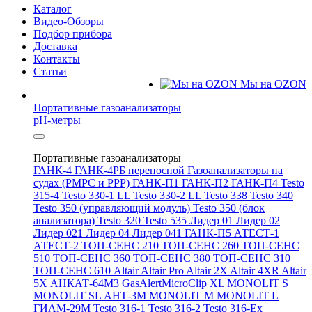
Каталог
Видео-Обзоры
Подбор прибора
Доставка
Контакты
Статьи
Мы на OZON
Портативные газоанализаторы
pH-метры
Портативные газоанализаторы
ГАНК-4
ГАНК-4РБ переносной
Газоанализаторы на
судах (РМРС и РРР)
ГАНК-П1
ГАНК-П2
ГАНК-П4
Testo
315-4
Testo 330-1 LL
Testo 330-2 LL
Testo 338
Testo 340
Testo 350 (управляющий модуль)
Testo 350 (блок
анализатора)
Testo 320
Testo 535
Лидер 01
Лидер 02
Лидер 021
Лидер 04
Лидер 041
ГАНК-П5
АТЕСТ-1
АТЕСТ-2
ТОП-СЕНС 210
ТОП-СЕНС 260
ТОП-СЕНС
510
ТОП-СЕНС 360
ТОП-СЕНС 380
ТОП-СЕНС 310
ТОП-СЕНС 610
Altair
Altair Pro
Altair 2X
Altair 4XR
Altair
5X
АНКАТ-64М3
GasAlertMicroClip XL
MONOLIT S
MONOLIT SL
АНТ-3М
MONOLIT M
MONOLIT L
ГИАМ-29М
Testo 316-1
Testo 316-2
Testo 316-Ex