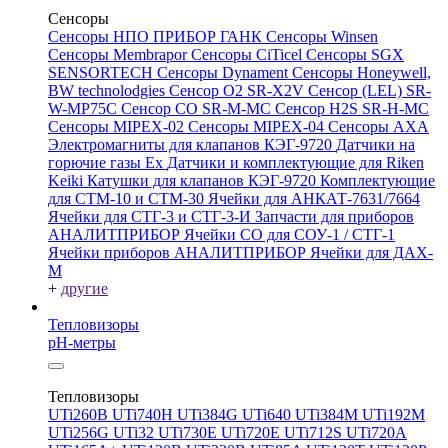
Сенсоры
Сенсоры НПО ПРИБОР ГАНК
Сенсоры Winsen
Сенсоры Membrapor
Сенсоры CiTicel
Сенсоры SGX
SENSORTECH
Сенсоры Dynament
Сенсоры Honeywell,
BW technolodgies
Сенсор O2 SR-X2V
Сенсор (LEL) SR-
W-MP75C
Сенсор CO SR-M-MC
Сенсор H2S SR-H-MC
Сенсоры MIPEX-02
Сенсоры MIPEX-04
Сенсоры АХА
Электромагниты для клапанов КЭГ-9720
Датчики на
горючие газы Ex
Датчики и комплектующие для Riken
Keiki
Катушки для клапанов КЭГ-9720
Комплектующие
для СТМ-10 и СТМ-30
Ячейки для АНКАТ-7631/7664
Ячейки для СТГ-3 и СТГ-3-И
Запчасти для приборов
АНАЛИТПРИБОР
Ячейки CO для СОУ-1 / СТГ-1
Ячейки приборов АНАЛИТПРИБОР
Ячейки для ДАХ-
М
+
другие
Тепловизоры
pH-метры
Тепловизоры
UTi260В
UTi740H
UTi384G
UTi640
UTi384M
UTi192M
UTi256G
UTi32
UTi730E
UTi720E
UTi712S
UTi720A