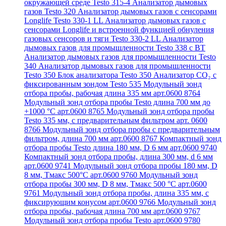
окружающей среде Testo 315-4
Анализатор дымовых
газов Testo 320
Анализатор дымовых газов с сенсорами
Longlife Testo 330-1 LL
Анализатор дымовых газов с
сенсорами Longlife и встроенной функцией обнуления
газовых сенсоров и тяги Testo 330-2 LL
Анализатор
дымовых газов для промышленности Testo 338 с BT
Анализатор дымовых газов для промышленности Testo
340
Анализатор дымовых газов для промышленности
Testo 350
Блок анализатора Testo 350
Анализатор СО₂ с
фиксированным зондом Testo 535
Модульный зонд
отбора пробы, рабочая длина 335 мм арт.0600 8764
Модульный зонд отбора пробы Testo длина 700 мм до
+1000 °С арт.0600 8765
Модульный зонд отбора пробы
Testo 335 мм, с предварительным фильтром арт. 0600
8766
Модульный зонд отбора пробы с предварительным
фильтром, длина 700 мм арт.0600 8767
Компактный зонд
отбора пробы Testo длина 180 мм, D 6 мм арт.0600 9740
Компактный зонд отбора пробы, длина 300 мм, d 6 мм
арт.0600 9741
Модульный зонд отбора пробы 180 мм, D
8 мм, Tмакс 500°С арт.0600 9760
Модульный зонд
отбора пробы 300 мм, D 8 мм, Tмакс 500 °C арт.0600
9761
Модульный зонд отбора пробы, длина 335 мм, с
фиксирующим конусом арт.0600 9766
Модульный зонд
отбора пробы, рабочая длина 700 мм арт.0600 9767
Модульный зонд отбора пробы Testo арт.0600 9780