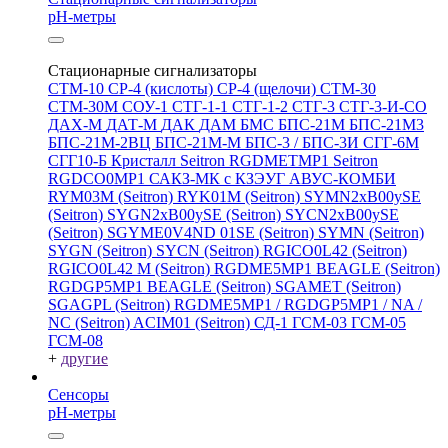
pH-метры
Стационарные сигнализаторы
СТМ-10
СР-4 (кислоты)
СР-4 (щелочи)
СТМ-30
СТМ-30М
СОУ-1
СТГ-1-1
СТГ-1-2
СТГ-3
СТГ-3-И-CO
ДАХ-М
ДАТ-М
ДАК
ДАМ
БМС
БПС-21М
БПС-21М3
БПС-21М-2ВЦ
БПС-21М-М
БПС-3 / БПС-3И
СГГ-6М
СГГ10-Б
Кристалл
Seitron RGDMETMP1
Seitron
RGDCO0MP1
САКЗ-МК с КЗЭУГ
АВУС-КОМБИ
RYM03M (Seitron)
RYK01M (Seitron)
SYMN2хB00ySE
(Seitron)
SYGN2xB00ySE (Seitron)
SYCN2xB00ySE
(Seitron)
SGYME0V4ND 01SE (Seitron)
SYMN (Seitron)
SYGN (Seitron)
SYCN (Seitron)
RGICO0L42 (Seitron)
RGICO0L42 M (Seitron)
RGDME5MP1 BEAGLE (Seitron)
RGDGP5MP1 BEAGLE (Seitron)
SGAMET (Seitron)
SGAGPL (Seitron)
RGDME5MP1 / RGDGP5MP1 / NA /
NC (Seitron)
ACIM01 (Seitron)
СД-1
ГСМ-03
ГСМ-05
ГСМ-08
+
другие
Сенсоры
pH-метры