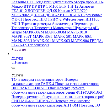
Баллоны ПГС
Зонд принудительного отбора проб
ИЗО-
Микро
ВТР
ИР
ВТР-1-М160
ВТР-1
Н-12
Аммоген
ГЕА-01
ХЛОРОГЕН
ФД-09
Клапан КЭГ-9720
МЭС-200А
ДВЭС-1
ДВЭС-2
ИПСЭС-1
КТЗ резьбовые
ФК-01 Прогресс
ПГО
ГРИФ-2
WiFi-логгеры
ИПТ103
МСП
Термогигрометры
Анемометры
Термометры
Тепловизоры
Тахометры
Манометры
Шумомеры
pH-
метры
МАРК-302М
МАРК-303М
МАРК-3010
МАРК-302Т
МАРК-303Т
МАРК-501
МАРК-603,
МАРК-603/1
МАРК-901
МАРК-903
МАРК-904
ГЕРДА-
СГ-22-Тр
Тепловизоры
+
другие
Услуги
pH-метры
Услуги
ТО и поверка газоанализаторов
Поверка
газоанализаторов ГАНК-4
Поверка газоанализаторов
ЭКОЛАБ / ЭКОЛАБ Плюс
Поверка, ремонт,
обслуживание газоанализаторов серии ФП (ФАРМЭК)
Поверка, ремонт, обслуживание газоанализаторов серий
СИГНАЛ-4 и СИГМА-03
Поверка, техническое
обслуживание газоанализатора АНТ-3М
Поверка, ТО