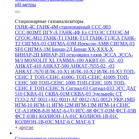
pH-метры
Стационарные газоанализаторы
ГАНК-4С
ГАНК-4М стационарный
ССС-903
ССС-903МТ
ПГУ-А
ГАНК-4Ф Ex
СГОЭС
СГОЭС-М
СГОЭС-М11
ГАНК-Т1
ГАНК-Т1Д
ГАНК-Т1ДСА
ГАНК-
Т2
СИГМА-03
СИГМА-03М
Ирексон-АМВ
СИГМА-03
SF6
СИГМА-1М
Бинар-2Д
Бинар ХХ-ХХХ-Х
БИНАР-2П
БИНАР-2П отходящих газов
ЭССА
ЭССА-
М/3
MONOLIT XL
ГАММА-100
АКВТ-01, -02, -03
АНКАТ-410
АНКАТ-500
АНКАТ-7655-02, -03
АНКАТ-7670
ИДК-10-Х1
ИДК-10-Х2
ИДК-10-Х3
ТОП-
СЕНС Т
ТОП-СЕНС 4100G
ТОП-СЕНС 4100S
ТОП-
СЕНС 500
ТОП-СЕНС 1000
ТОП-СЕНС 10N
ТОП-
СЕНС F
ТОП-СЕНС N
Сигнал-03
Сигнал-033
ЭГС
ДАГ
510
СКВА-01
СКВА-01М
СКВА-03
Эдельвейс СТ
ГСО-2
АГ 0011 (AG 0011)
АГ 0012 (AG 0012)
УКР-1МЦ
ИГМ-10
ИГМ-11
ИГМ-12М
ИГМ-13М
ИГМ-14
СЕНС
СГ-А3
ИКВ-8-Н
МАГ-6-(Д)
ИГС-98
ФСТ-03М
ФСТ-03В
ФСТ-03В1
КОЛИОН-1А-01С
КОЛИОН-1В-01С
КОЛИОН-1В-03С
МАГ-6 С
МАГ-6 Т
+
другие
Стационарные сигнализаторы