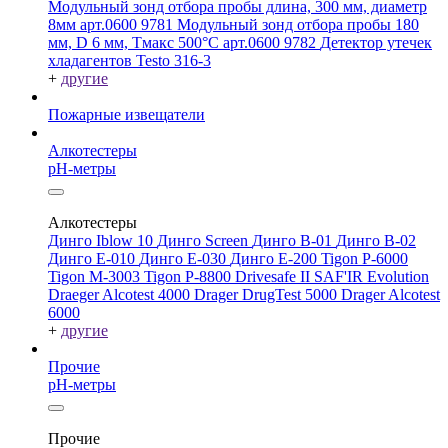
Модульный зонд отбора пробы длина, 300 мм, диаметр
8мм арт.0600 9781
Модульный зонд отбора пробы 180
мм, D 6 мм, Tмакс 500°С арт.0600 9782
Детектор утечек
хладагентов Testo 316-3
+
другие
Пожарные извещатели
Алкотестеры
pH-метры
Алкотестеры
Динго Iblow 10
Динго Screen
Динго В-01
Динго В-02
Динго Е-010
Динго Е-030
Динго Е-200
Tigon P-6000
Tigon M-3003
Tigon P-8800
Drivesafe II
SAF'IR Evolution
Draeger Alcotest 4000
Drager DrugTest 5000
Drager Alcotest
6000
+
другие
Прочие
pH-метры
Прочие