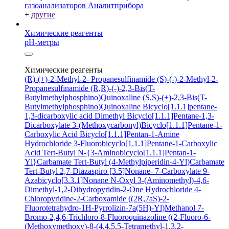
газоанализаторов Аналитприбора
+
другие
Химические реагенты
pH-метры
Химические реагенты
(R)-(+)-2-Methyl-2- Propanesulfinamide
(S)-(-)-2-Methyl-2-
Propanesulfinamide
(R,R)-(-)-2,3-Bis(T-
Butylmethylphosphino)Quinoxaline
(S,S)-(+)-2,3-Bis(T-
Butylmethylphosphino)Quinoxaline
Bicyclo[1.1.1]pentane-
1,3-dicarboxylic acid
Dimethyl Bicyclo[1.1.1]Pentane-1,3-
Dicarboxylate
3-(Methoxycarbonyl)Bicyclo[1.1.1]Pentane-1-
Carboxylic Acid
Bicyclo[1.1.1]Pentan-1-Amine
Hydrochloride
3-Fluorobicyclo[1.1.1]Pentane-1-Carboxylic
Acid
Tert-Butyl N-{3-Aminobicyclo[1.1.1]Pentan-1-
Yl}Carbamate
Tert-Butyl (4-Methylpiperidin-4-Yl)Carbamate
Tert-Butyl 2,7-Diazaspiro [3.5]Nonane- 7-Carboxylate
9-
Azabicyclo[3.3.1]Nonane N-Oxyl
3-(Aminomethyl)-4,6-
Dimethyl-1,2-Dihydropyridin-2-One Hydrochloride
4-
Chloropyridine-2-Carboxamide
((2R,7aS)-2-
Fluorotetrahydro-1H-Pyrrolizin-7a(5H)-Yl)Methanol
7-
Bromo-2,4,6-Trichloro-8-Fluoroquinazoline
((2-Fluoro-6-
(Methoxymethoxy)-8-(4,4,5,5-Tetramethyl-1,3,2-