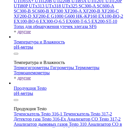
UTi165A+
UTi120B
UTi220B
UTi85A
UTi120T
UTi120P
UTi80P
UTx313
UTx318
UTx325
SC300-A
SC600-A
SC300-B
SC600-B
XF300
XF200-A
XF200-B
XF200-C
XF200-D
XF200-E
G1000
G600
HK-KP160
EX100-BQ-2
EX100-BQ-6
EX300-Q-6.5
EX600-T-6.5
EX200-ST-10
Torus для обнаружения утечек элегаза SF6
+
другие
Температура и Влажность
pH-метры
Температура и Влажность
Термогигрометры
Гигрометры
Термометры
Термоанемометры
+
другие
Продукция Testo
pH-метры
Продукция Testo
Течеискатель Testo 316-1
Течеискатель Testo 317-2
Детектор газа Testo 316-Ex
Анализатор CO Testo 317-2
Анализатор дымовых газов Testo 310
Анализатор CO в