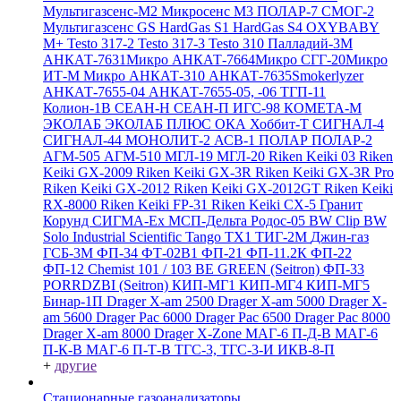
Мультигазсенс-М2
Микросенс М3
ПОЛАР-7
СМОГ-2
Мультигазсенс GS
HardGas S1
HardGas S4
OXYBABY
M+
Testo 317-2
Testo 317-3
Testo 310
Палладий-3М
АНКАТ-7631Микро
АНКАТ-7664Микро
СГГ-20Микро
ИТ-М Микро
АНКАТ-310
АНКАТ-7635Smokerlyzer
АНКАТ-7655-04
АНКАТ-7655-05, -06
ТГП-11
Колион-1В
СЕАН-Н
СЕАН-П
ИГС-98
КОМЕТА-М
ЭКОЛАБ
ЭКОЛАБ ПЛЮС
ОКА
Хоббит-Т
СИГНАЛ-4
СИГНАЛ-44
МОНОЛИТ-2
АСВ-1
ПОЛАР
ПОЛАР-2
АГМ-505
АГМ-510
МГЛ-19
МГЛ-20
Riken Keiki 03
Riken
Keiki GX-2009
Riken Keiki GX-3R
Riken Keiki GX-3R Pro
Riken Keiki GX-2012
Riken Keiki GX-2012GT
Riken Keiki
RX-8000
Riken Keiki FP-31
Riken Keiki CX-5
Гранит
Корунд
СИГМА-Ех
МСП-Дельта
Родос-05
BW Clip
BW
Solo
Industrial Scientific Tango TX1
ТИГ-2М
Джин-газ
ГСБ-3М
ФП-34
ФТ-02В1
ФП-21
ФП-11.2К
ФП-22
ФП-12
Chemist 101 / 103 BE GREEN (Seitron)
ФП-33
PORRDZBI (Seitron)
КИП-МГ1
КИП-МГ4
КИП-МГ5
Бинар-1П
Drager X-am 2500
Drager X-am 5000
Drager X-
am 5600
Drager Pac 6000
Drager Pac 6500
Drager Pac 8000
Drager X-am 8000
Drager X-Zone
МАГ-6 П-Д-В
МАГ-6
П-К-В
МАГ-6 П-Т-В
ТГС-3, ТГС-3-И
ИКВ-8-П
+
другие
Стационарные газоанализаторы