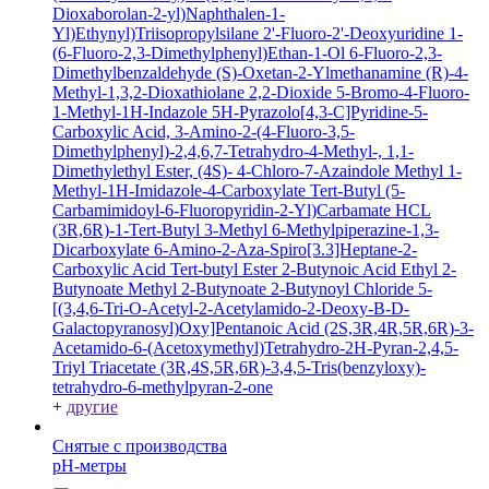
Dioxaborolan-2-yl)Naphthalen-1-
Yl)Ethynyl)Triisopropylsilane
2'-Fluoro-2'-Deoxyuridine
1-
(6-Fluoro-2,3-Dimethylphenyl)Ethan-1-Ol
6-Fluoro-2,3-
Dimethylbenzaldehyde
(S)-Oxetan-2-Ylmethanamine
(R)-4-
Methyl-1,3,2-Dioxathiolane 2,2-Dioxide
5-Bromo-4-Fluoro-
1-Methyl-1H-Indazole
5H-Pyrazolo[4,3-C]Pyridine-5-
Carboxylic Acid, 3-Amino-2-(4-Fluoro-3,5-
Dimethylphenyl)-2,4,6,7-Tetrahydro-4-Methyl-, 1,1-
Dimethylethyl Ester, (4S)-
4-Chloro-7-Azaindole
Methyl 1-
Methyl-1H-Imidazole-4-Carboxylate
Tert-Butyl (5-
Carbamimidoyl-6-Fluoropyridin-2-Yl)Carbamate HCL
(3R,6R)-1-Tert-Butyl 3-Methyl 6-Methylpiperazine-1,3-
Dicarboxylate
6-Amino-2-Aza-Spiro[3.3]Heptane-2-
Carboxylic Acid Tert-butyl Ester
2-Butynoic Acid
Ethyl 2-
Butynoate
Methyl 2-Butynoate
2-Butynoyl Chloride
5-
[(3,4,6-Tri-O-Acetyl-2-Acetylamido-2-Deoxy-B-D-
Galactopyranosyl)Oxy]Pentanoic Acid
(2S,3R,4R,5R,6R)-3-
Acetamido-6-(Acetoxymethyl)Tetrahydro-2H-Pyran-2,4,5-
Triyl Triacetate
(3R,4S,5R,6R)-3,4,5-Tris(benzyloxy)-
tetrahydro-6-methylpyran-2-one
+
другие
Снятые с производства
pH-метры