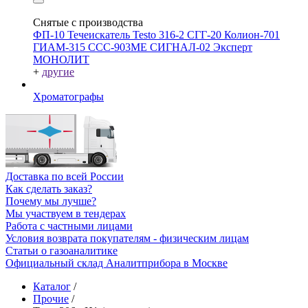
Снятые с производства
ФП-10
Течеискатель Testo 316-2
СГГ-20
Колион-701
ГИАМ-315
ССС-903МЕ
СИГНАЛ-02
Эксперт
МОНОЛИТ
+
другие
Хроматографы
Доставка по всей России
Как сделать заказ?
Почему мы лучше?
Мы участвуем в тендерах
Работа с частными лицами
Условия возврата покупателям - физическим лицам
Статьи о газоаналитике
Официальный склад Аналитприбора в Москве
Каталог
/
Прочие
/