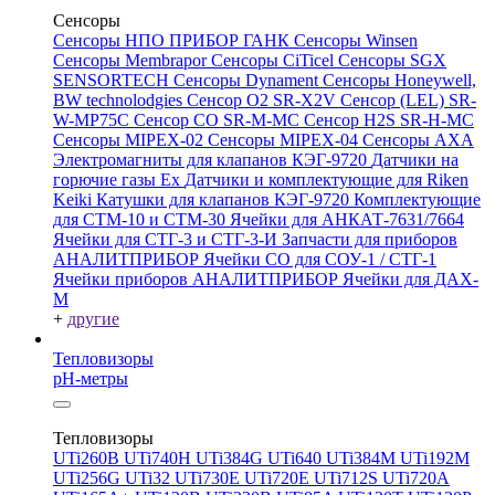
Сенсоры
Сенсоры НПО ПРИБОР ГАНК
Сенсоры Winsen
Сенсоры Membrapor
Сенсоры CiTicel
Сенсоры SGX
SENSORTECH
Сенсоры Dynament
Сенсоры Honeywell,
BW technolodgies
Сенсор O2 SR-X2V
Сенсор (LEL) SR-
W-MP75C
Сенсор CO SR-M-MC
Сенсор H2S SR-H-MC
Сенсоры MIPEX-02
Сенсоры MIPEX-04
Сенсоры АХА
Электромагниты для клапанов КЭГ-9720
Датчики на
горючие газы Ex
Датчики и комплектующие для Riken
Keiki
Катушки для клапанов КЭГ-9720
Комплектующие
для СТМ-10 и СТМ-30
Ячейки для АНКАТ-7631/7664
Ячейки для СТГ-3 и СТГ-3-И
Запчасти для приборов
АНАЛИТПРИБОР
Ячейки CO для СОУ-1 / СТГ-1
Ячейки приборов АНАЛИТПРИБОР
Ячейки для ДАХ-
М
+
другие
Тепловизоры
pH-метры
Тепловизоры
UTi260В
UTi740H
UTi384G
UTi640
UTi384M
UTi192M
UTi256G
UTi32
UTi730E
UTi720E
UTi712S
UTi720A