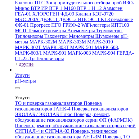
Баллоны ПГС
Зонд принудительного отбора проб
ИЗО-
Микро
ВТР
ИР
ВТР-1-М160
ВТР-1
Н-12
Аммоген
ГЕА-01
ХЛОРОГЕН
ФД-09
Клапан КЭГ-9720
МЭС-200А
ДВЭС-1
ДВЭС-2
ИПСЭС-1
КТЗ резьбовые
ФК-01 Прогресс
ПГО
ГРИФ-2
WiFi-логгеры
ИПТ103
МСП
Термогигрометры
Анемометры
Термометры
Тепловизоры
Тахометры
Манометры
Шумомеры
pH-
метры
МАРК-302М
МАРК-303М
МАРК-3010
МАРК-302Т
МАРК-303Т
МАРК-501
МАРК-603,
МАРК-603/1
МАРК-901
МАРК-903
МАРК-904
ГЕРДА-
СГ-22-Тр
Тепловизоры
+
другие
Услуги
pH-метры
Услуги
ТО и поверка газоанализаторов
Поверка
газоанализаторов ГАНК-4
Поверка газоанализаторов
ЭКОЛАБ / ЭКОЛАБ Плюс
Поверка, ремонт,
обслуживание газоанализаторов серии ФП (ФАРМЭК)
Поверка, ремонт, обслуживание газоанализаторов серий
СИГНАЛ-4 и СИГМА-03
Поверка, техническое
обслуживание газоанализатора АНТ-3М
Поверка, ТО