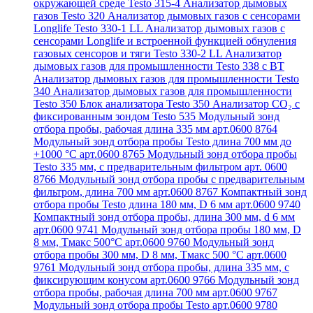
окружающей среде Testo 315-4
Анализатор дымовых
газов Testo 320
Анализатор дымовых газов с сенсорами
Longlife Testo 330-1 LL
Анализатор дымовых газов с
сенсорами Longlife и встроенной функцией обнуления
газовых сенсоров и тяги Testo 330-2 LL
Анализатор
дымовых газов для промышленности Testo 338 с BT
Анализатор дымовых газов для промышленности Testo
340
Анализатор дымовых газов для промышленности
Testo 350
Блок анализатора Testo 350
Анализатор СО₂ с
фиксированным зондом Testo 535
Модульный зонд
отбора пробы, рабочая длина 335 мм арт.0600 8764
Модульный зонд отбора пробы Testo длина 700 мм до
+1000 °С арт.0600 8765
Модульный зонд отбора пробы
Testo 335 мм, с предварительным фильтром арт. 0600
8766
Модульный зонд отбора пробы с предварительным
фильтром, длина 700 мм арт.0600 8767
Компактный зонд
отбора пробы Testo длина 180 мм, D 6 мм арт.0600 9740
Компактный зонд отбора пробы, длина 300 мм, d 6 мм
арт.0600 9741
Модульный зонд отбора пробы 180 мм, D
8 мм, Tмакс 500°С арт.0600 9760
Модульный зонд
отбора пробы 300 мм, D 8 мм, Tмакс 500 °C арт.0600
9761
Модульный зонд отбора пробы, длина 335 мм, с
фиксирующим конусом арт.0600 9766
Модульный зонд
отбора пробы, рабочая длина 700 мм арт.0600 9767
Модульный зонд отбора пробы Testo арт.0600 9780