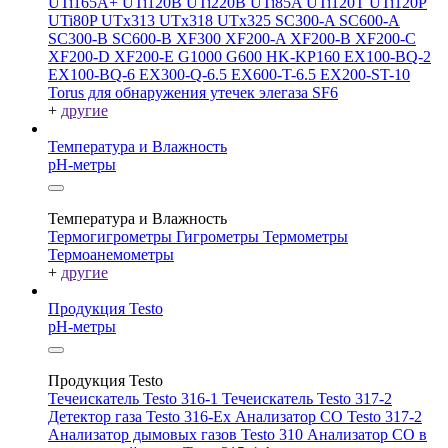
UTi165A+
UTi120B
UTi220B
UTi85A
UTi120T
UTi120P
UTi80P
UTx313
UTx318
UTx325
SC300-A
SC600-A
SC300-B
SC600-B
XF300
XF200-A
XF200-B
XF200-C
XF200-D
XF200-E
G1000
G600
HK-KP160
EX100-BQ-2
EX100-BQ-6
EX300-Q-6.5
EX600-T-6.5
EX200-ST-10
Torus для обнаружения утечек элегаза SF6
+
другие
Температура и Влажность
pH-метры
Температура и Влажность
Термогигрометры
Гигрометры
Термометры
Термоанемометры
+
другие
Продукция Testo
pH-метры
Продукция Testo
Течеискатель Testo 316-1
Течеискатель Testo 317-2
Детектор газа Testo 316-Ex
Анализатор CO Testo 317-2
Анализатор дымовых газов Testo 310
Анализатор CO в