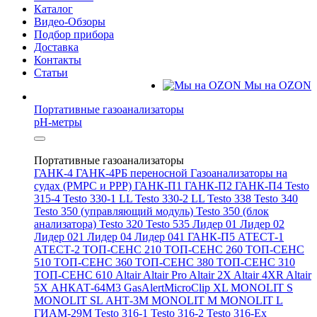
Каталог
Видео-Обзоры
Подбор прибора
Доставка
Контакты
Статьи
Мы на OZON
Портативные газоанализаторы
pH-метры
Портативные газоанализаторы
ГАНК-4
ГАНК-4РБ переносной
Газоанализаторы на
судах (РМРС и РРР)
ГАНК-П1
ГАНК-П2
ГАНК-П4
Testo
315-4
Testo 330-1 LL
Testo 330-2 LL
Testo 338
Testo 340
Testo 350 (управляющий модуль)
Testo 350 (блок
анализатора)
Testo 320
Testo 535
Лидер 01
Лидер 02
Лидер 021
Лидер 04
Лидер 041
ГАНК-П5
АТЕСТ-1
АТЕСТ-2
ТОП-СЕНС 210
ТОП-СЕНС 260
ТОП-СЕНС
510
ТОП-СЕНС 360
ТОП-СЕНС 380
ТОП-СЕНС 310
ТОП-СЕНС 610
Altair
Altair Pro
Altair 2X
Altair 4XR
Altair
5X
АНКАТ-64М3
GasAlertMicroClip XL
MONOLIT S
MONOLIT SL
АНТ-3М
MONOLIT M
MONOLIT L
ГИАМ-29М
Testo 316-1
Testo 316-2
Testo 316-Ex