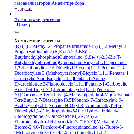
газоанализаторов Аналитприбора
+
другие
Химические реагенты
pH-метры
Химические реагенты
(R)-(+)-2-Methyl-2- Propanesulfinamide
(S)-(-)-2-Methyl-2-
Propanesulfinamide
(R,R)-(-)-2,3-Bis(T-
Butylmethylphosphino)Quinoxaline
(S,S)-(+)-2,3-Bis(T-
Butylmethylphosphino)Quinoxaline
Bicyclo[1.1.1]pentane-
1,3-dicarboxylic acid
Dimethyl Bicyclo[1.1.1]Pentane-1,3-
Dicarboxylate
3-(Methoxycarbonyl)Bicyclo[1.1.1]Pentane-1-
Carboxylic Acid
Bicyclo[1.1.1]Pentan-1-Amine
Hydrochloride
3-Fluorobicyclo[1.1.1]Pentane-1-Carboxylic
Acid
Tert-Butyl N-{3-Aminobicyclo[1.1.1]Pentan-1-
Yl}Carbamate
Tert-Butyl (4-Methylpiperidin-4-Yl)Carbamate
Tert-Butyl 2,7-Diazaspiro [3.5]Nonane- 7-Carboxylate
9-
Azabicyclo[3.3.1]Nonane N-Oxyl
3-(Aminomethyl)-4,6-
Dimethyl-1,2-Dihydropyridin-2-One Hydrochloride
4-
Chloropyridine-2-Carboxamide
((2R,7aS)-2-
Fluorotetrahydro-1H-Pyrrolizin-7a(5H)-Yl)Methanol
7-
Bromo-2,4,6-Trichloro-8-Fluoroquinazoline
((2-Fluoro-6-
(Methoxymethoxy)-8-(4,4,5,5-Tetramethyl-1,3,2-