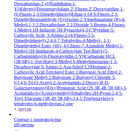
Dioxaborolan-2-yl)Naphthalen-1-
Yl)Ethynyl)Triisopropylsilane
2'-Fluoro-2'-Deoxyuridine
1-
(6-Fluoro-2,3-Dimethylphenyl)Ethan-1-Ol
6-Fluoro-2,3-
Dimethylbenzaldehyde
(S)-Oxetan-2-Ylmethanamine
(R)-4-
Methyl-1,3,2-Dioxathiolane 2,2-Dioxide
5-Bromo-4-Fluoro-
1-Methyl-1H-Indazole
5H-Pyrazolo[4,3-C]Pyridine-5-
Carboxylic Acid, 3-Amino-2-(4-Fluoro-3,5-
Dimethylphenyl)-2,4,6,7-Tetrahydro-4-Methyl-, 1,1-
Dimethylethyl Ester, (4S)-
4-Chloro-7-Azaindole
Methyl 1-
Methyl-1H-Imidazole-4-Carboxylate
Tert-Butyl (5-
Carbamimidoyl-6-Fluoropyridin-2-Yl)Carbamate HCL
(3R,6R)-1-Tert-Butyl 3-Methyl 6-Methylpiperazine-1,3-
Dicarboxylate
6-Amino-2-Aza-Spiro[3.3]Heptane-2-
Carboxylic Acid Tert-butyl Ester
2-Butynoic Acid
Ethyl 2-
Butynoate
Methyl 2-Butynoate
2-Butynoyl Chloride
5-
[(3,4,6-Tri-O-Acetyl-2-Acetylamido-2-Deoxy-B-D-
Galactopyranosyl)Oxy]Pentanoic Acid
(2S,3R,4R,5R,6R)-3-
Acetamido-6-(Acetoxymethyl)Tetrahydro-2H-Pyran-2,4,5-
Triyl Triacetate
(3R,4S,5R,6R)-3,4,5-Tris(benzyloxy)-
tetrahydro-6-methylpyran-2-one
+
другие
Снятые с производства
pH-метры