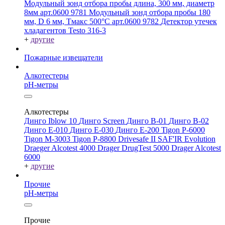
Модульный зонд отбора пробы длина, 300 мм, диаметр
8мм арт.0600 9781
Модульный зонд отбора пробы 180
мм, D 6 мм, Tмакс 500°С арт.0600 9782
Детектор утечек
хладагентов Testo 316-3
+
другие
Пожарные извещатели
Алкотестеры
pH-метры
Алкотестеры
Динго Iblow 10
Динго Screen
Динго В-01
Динго В-02
Динго Е-010
Динго Е-030
Динго Е-200
Tigon P-6000
Tigon M-3003
Tigon P-8800
Drivesafe II
SAF'IR Evolution
Draeger Alcotest 4000
Drager DrugTest 5000
Drager Alcotest
6000
+
другие
Прочие
pH-метры
Прочие