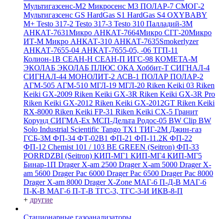
Мультигазсенс-М2
Микросенс М3
ПОЛАР-7
СМОГ-2
Мультигазсенс GS
HardGas S1
HardGas S4
OXYBABY
M+
Testo 317-2
Testo 317-3
Testo 310
Палладий-3М
АНКАТ-7631Микро
АНКАТ-7664Микро
СГГ-20Микро
ИТ-М Микро
АНКАТ-310
АНКАТ-7635Smokerlyzer
АНКАТ-7655-04
АНКАТ-7655-05, -06
ТГП-11
Колион-1В
СЕАН-Н
СЕАН-П
ИГС-98
КОМЕТА-М
ЭКОЛАБ
ЭКОЛАБ ПЛЮС
ОКА
Хоббит-Т
СИГНАЛ-4
СИГНАЛ-44
МОНОЛИТ-2
АСВ-1
ПОЛАР
ПОЛАР-2
АГМ-505
АГМ-510
МГЛ-19
МГЛ-20
Riken Keiki 03
Riken
Keiki GX-2009
Riken Keiki GX-3R
Riken Keiki GX-3R Pro
Riken Keiki GX-2012
Riken Keiki GX-2012GT
Riken Keiki
RX-8000
Riken Keiki FP-31
Riken Keiki CX-5
Гранит
Корунд
СИГМА-Ех
МСП-Дельта
Родос-05
BW Clip
BW
Solo
Industrial Scientific Tango TX1
ТИГ-2М
Джин-газ
ГСБ-3М
ФП-34
ФТ-02В1
ФП-21
ФП-11.2К
ФП-22
ФП-12
Chemist 101 / 103 BE GREEN (Seitron)
ФП-33
PORRDZBI (Seitron)
КИП-МГ1
КИП-МГ4
КИП-МГ5
Бинар-1П
Drager X-am 2500
Drager X-am 5000
Drager X-
am 5600
Drager Pac 6000
Drager Pac 6500
Drager Pac 8000
Drager X-am 8000
Drager X-Zone
МАГ-6 П-Д-В
МАГ-6
П-К-В
МАГ-6 П-Т-В
ТГС-3, ТГС-3-И
ИКВ-8-П
+
другие
Стационарные газоанализаторы