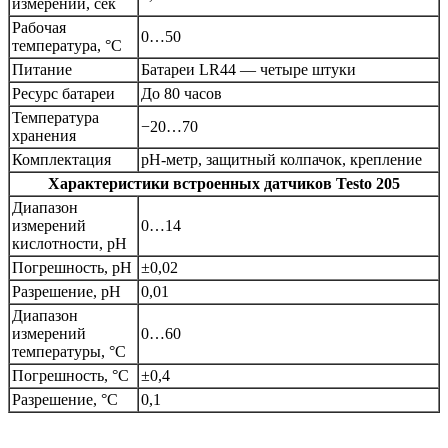
измерений, сек
Рабочая
0…50
температура, °C
Питание
Батареи LR44 — четыре штуки
Ресурс батареи
До 80 часов
Температура
−20…70
хранения
Комплектация
pH-метр, защитный колпачок, крепление
Характеристики встроенных датчиков
Testo 205
Диапазон
измерений
0…14
кислотности, pH
Погрешность, pH
±0,02
Разрешение, pH
0,01
Диапазон
измерений
0…60
температуры, °C
Погрешность, °C
±0,4
Разрешение, °C
0,1