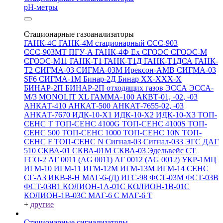
pH-метры
Стационарные газоанализаторы
ГАНК-4С
ГАНК-4М стационарный
ССС-903
ССС-903МТ
ПГУ-А
ГАНК-4Ф Ex
СГОЭС
СГОЭС-М
СГОЭС-М11
ГАНК-Т1
ГАНК-Т1Д
ГАНК-Т1ДСА
ГАНК-
Т2
СИГМА-03
СИГМА-03М
Ирексон-АМВ
СИГМА-03
SF6
СИГМА-1М
Бинар-2Д
Бинар ХХ-ХХХ-Х
БИНАР-2П
БИНАР-2П отходящих газов
ЭССА
ЭССА-
М/3
MONOLIT XL
ГАММА-100
АКВТ-01, -02, -03
АНКАТ-410
АНКАТ-500
АНКАТ-7655-02, -03
АНКАТ-7670
ИДК-10-Х1
ИДК-10-Х2
ИДК-10-Х3
ТОП-
СЕНС Т
ТОП-СЕНС 4100G
ТОП-СЕНС 4100S
ТОП-
СЕНС 500
ТОП-СЕНС 1000
ТОП-СЕНС 10N
ТОП-
СЕНС F
ТОП-СЕНС N
Сигнал-03
Сигнал-033
ЭГС
ДАГ
510
СКВА-01
СКВА-01М
СКВА-03
Эдельвейс СТ
ГСО-2
АГ 0011 (AG 0011)
АГ 0012 (AG 0012)
УКР-1МЦ
ИГМ-10
ИГМ-11
ИГМ-12М
ИГМ-13М
ИГМ-14
СЕНС
СГ-А3
ИКВ-8-Н
МАГ-6-(Д)
ИГС-98
ФСТ-03М
ФСТ-03В
ФСТ-03В1
КОЛИОН-1А-01С
КОЛИОН-1В-01С
КОЛИОН-1В-03С
МАГ-6 С
МАГ-6 Т
+
другие
Стационарные сигнализаторы