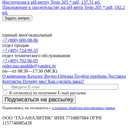
Инструкция к pH-метру Testo 205
*.pdf, 137.51 кб.
Приложение к свидетельству на pH-метр Testo 205
*.pdf, 192.2
кб.
Задать вопрос
единый многоканальный
+7 (800) 600-98-86
отдел продаж
+7 (495) 724-99-35
отдел технического обслуживания
+7 (495) 792-96-95
order.gaz-analitik@yandex.ru
пн—пт 08:30—17:30 (МСК)
О компании
Каталог
Видео-Обзоры
Подбор прибора
Доставка
Контакты
Почему мы?
Как сделать заказ?
Я согласен(а) на получение E-mail рассылки
Подписаться на рассылку
Подписываясь, вы соглашаетесь с
условиями обработки персональных данных
.
ООО "ГАЗ-АНАЛИТИК" ИНН 7716807084 ОГРН
1157746985439