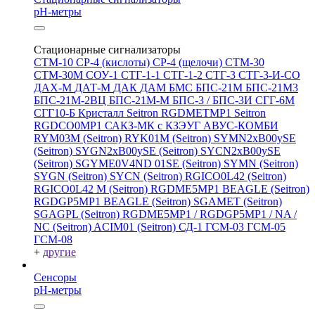
pH-метры
Стационарные сигнализаторы
СТМ-10
СР-4 (кислоты)
СР-4 (щелочи)
СТМ-30
СТМ-30М
СОУ-1
СТГ-1-1
СТГ-1-2
СТГ-3
СТГ-3-И-CO
ДАХ-М
ДАТ-М
ДАК
ДАМ
БМС
БПС-21М
БПС-21М3
БПС-21М-2ВЦ
БПС-21М-М
БПС-3 / БПС-3И
СГГ-6М
СГГ10-Б
Кристалл
Seitron RGDMETMP1
Seitron
RGDCO0MP1
САКЗ-МК с КЗЭУГ
АВУС-КОМБИ
RYM03M (Seitron)
RYK01M (Seitron)
SYMN2хB00ySE
(Seitron)
SYGN2xB00ySE (Seitron)
SYCN2xB00ySE
(Seitron)
SGYME0V4ND 01SE (Seitron)
SYMN (Seitron)
SYGN (Seitron)
SYCN (Seitron)
RGICO0L42 (Seitron)
RGICO0L42 M (Seitron)
RGDME5MP1 BEAGLE (Seitron)
RGDGP5MP1 BEAGLE (Seitron)
SGAMET (Seitron)
SGAGPL (Seitron)
RGDME5MP1 / RGDGP5MP1 / NA /
NC (Seitron)
ACIM01 (Seitron)
СД-1
ГСМ-03
ГСМ-05
ГСМ-08
+
другие
Сенсоры
pH-метры