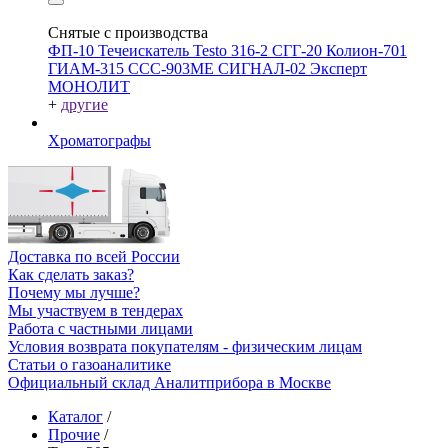
Снятые с производства
ФП-10
Течеискатель Testo 316-2
СГГ-20
Колион-701
ГИАМ-315
ССС-903МЕ
СИГНАЛ-02
Эксперт
МОНОЛИТ
+
другие
Хроматографы
Доставка по всей России
Как сделать заказ?
Почему мы лучше?
Мы участвуем в тендерах
Работа с частными лицами
Условия возврата покупателям - физическим лицам
Статьи о газоаналитике
Официальный склад Аналитприбора в Москве
Каталог
/
Прочие
/