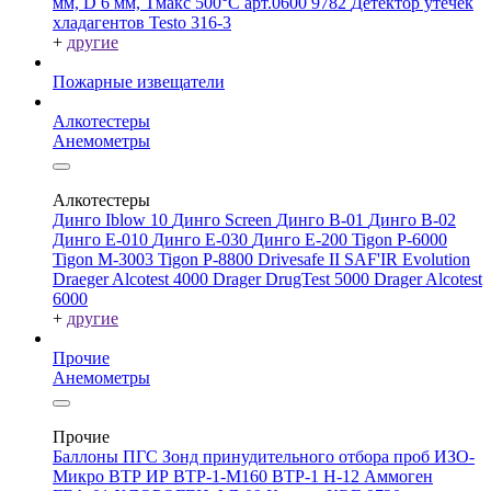
мм, D 6 мм, Tмакс 500°С арт.0600 9782
Детектор утечек
хладагентов Testo 316-3
+
другие
Пожарные извещатели
Алкотестеры
Анемометры
Алкотестеры
Динго Iblow 10
Динго Screen
Динго В-01
Динго В-02
Динго Е-010
Динго Е-030
Динго Е-200
Tigon P-6000
Tigon M-3003
Tigon P-8800
Drivesafe II
SAF'IR Evolution
Draeger Alcotest 4000
Drager DrugTest 5000
Drager Alcotest
6000
+
другие
Прочие
Анемометры
Прочие
Баллоны ПГС
Зонд принудительного отбора проб
ИЗО-
Микро
ВТР
ИР
ВТР-1-М160
ВТР-1
Н-12
Аммоген