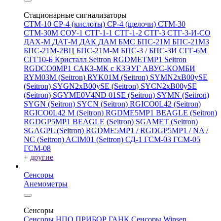
Стационарные сигнализаторы
СТМ-10
СР-4 (кислоты)
СР-4 (щелочи)
СТМ-30
СТМ-30М
СОУ-1
СТГ-1-1
СТГ-1-2
СТГ-3
СТГ-3-И-CO
ДАХ-М
ДАТ-М
ДАК
ДАМ
БМС
БПС-21М
БПС-21М3
БПС-21М-2ВЦ
БПС-21М-М
БПС-3 / БПС-3И
СГГ-6М
СГГ10-Б
Кристалл
Seitron RGDMETMP1
Seitron
RGDCO0MP1
САКЗ-МК с КЗЭУГ
АВУС-КОМБИ
RYM03M (Seitron)
RYK01M (Seitron)
SYMN2хB00ySE
(Seitron)
SYGN2xB00ySE (Seitron)
SYCN2xB00ySE
(Seitron)
SGYME0V4ND 01SE (Seitron)
SYMN (Seitron)
SYGN (Seitron)
SYCN (Seitron)
RGICO0L42 (Seitron)
RGICO0L42 M (Seitron)
RGDME5MP1 BEAGLE (Seitron)
RGDGP5MP1 BEAGLE (Seitron)
SGAMET (Seitron)
SGAGPL (Seitron)
RGDME5MP1 / RGDGP5MP1 / NA /
NC (Seitron)
ACIM01 (Seitron)
СД-1
ГСМ-03
ГСМ-05
ГСМ-08
+
другие
Сенсоры
Анемометры
Сенсоры
Сенсоры НПО ПРИБОР ГАНК
Сенсоры Winsen