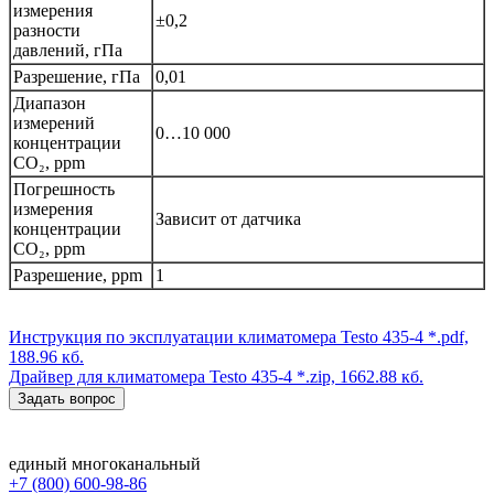
измерения
±0,2
разности
давлений, гПа
Разрешение, гПа
0,01
Диапазон
измерений
0…10 000
концентрации
CO₂, ppm
Погрешность
измерения
Зависит от датчика
концентрации
CO₂, ppm
Разрешение, ppm
1
Инструкция по эксплуатации климатомера Testo 435-4
*.pdf,
188.96 кб.
Драйвер для климатомера Testo 435-4
*.zip, 1662.88 кб.
Задать вопрос
единый многоканальный
+7 (800) 600-98-86