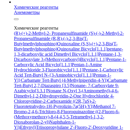
Химические реагенты
Анемометры
Химические реагенты
(R)-(+)-2-Methyl-2- Propanesulfinamide
(S)-(-)-2-Methyl-2-
Propanesulfinamide
(R,R)-(-)-2,3-Bis(T-
Butylmethylphosphino)Quinoxaline
(S,S)-(+)-2,3-Bis(T-
Butylmethylphosphino)Quinoxaline
Bicyclo[1.1.1]pentane-
1,3-dicarboxylic acid
Dimethyl Bicyclo[1.1.1]Pentane-1,3-
Dicarboxylate
3-(Methoxycarbonyl)Bicyclo[1.1.1]Pentane-1-
Carboxylic Acid
Bicyclo[1.1.1]Pentan-1-Amine
Hydrochloride
3-Fluorobicyclo[1.1.1]Pentane-1-Carboxylic
Acid
Tert-Butyl N-{3-Aminobicyclo[1.1.1]Pentan-1-
Yl}Carbamate
Tert-Butyl (4-Methylpiperidin-4-Yl)Carbamate
Tert-Butyl 2,7-Diazaspiro [3.5]Nonane- 7-Carboxylate
9-
Azabicyclo[3.3.1]Nonane N-Oxyl
3-(Aminomethyl)-4,6-
Dimethyl-1,2-Dihydropyridin-2-One Hydrochloride
4-
Chloropyridine-2-Carboxamide
((2R,7aS)-2-
Fluorotetrahydro-1H-Pyrrolizin-7a(5H)-Yl)Methanol
7-
Bromo-2,4,6-Trichloro-8-Fluoroquinazoline
((2-Fluoro-6-
(Methoxymethoxy)-8-(4,4,5,5-Tetramethyl-1,3,2-
Dioxaborolan-2-yl)Naphthalen-1-
Yl)Ethynyl)Triisopropylsilane
2'-Fluoro-2'-Deoxyuridine
1-