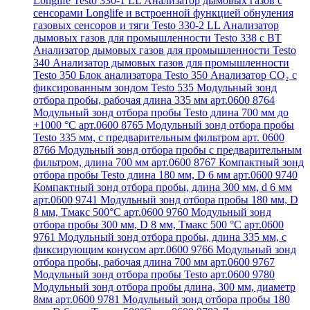
Longlife Testo 330-1 LL
Анализатор дымовых газов с
сенсорами Longlife и встроенной функцией обнуления
газовых сенсоров и тяги Testo 330-2 LL
Анализатор
дымовых газов для промышленности Testo 338 с BT
Анализатор дымовых газов для промышленности Testo
340
Анализатор дымовых газов для промышленности
Testo 350
Блок анализатора Testo 350
Анализатор СО₂ с
фиксированным зондом Testo 535
Модульный зонд
отбора пробы, рабочая длина 335 мм арт.0600 8764
Модульный зонд отбора пробы Testo длина 700 мм до
+1000 °С арт.0600 8765
Модульный зонд отбора пробы
Testo 335 мм, с предварительным фильтром арт. 0600
8766
Модульный зонд отбора пробы с предварительным
фильтром, длина 700 мм арт.0600 8767
Компактный зонд
отбора пробы Testo длина 180 мм, D 6 мм арт.0600 9740
Компактный зонд отбора пробы, длина 300 мм, d 6 мм
арт.0600 9741
Модульный зонд отбора пробы 180 мм, D
8 мм, Tмакс 500°С арт.0600 9760
Модульный зонд
отбора пробы 300 мм, D 8 мм, Tмакс 500 °C арт.0600
9761
Модульный зонд отбора пробы, длина 335 мм, с
фиксирующим конусом арт.0600 9766
Модульный зонд
отбора пробы, рабочая длина 700 мм арт.0600 9767
Модульный зонд отбора пробы Testo арт.0600 9780
Модульный зонд отбора пробы длина, 300 мм, диаметр
8мм арт.0600 9781
Модульный зонд отбора пробы 180