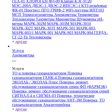
ГЕА-01
ХЛОРОГЕН
ФД-09
Клапан КЭГ-9720
МЭС-200А
ДВЭС-1
ДВЭС-2
ИПСЭС-1
КТЗ резьбовые
ФК-01 Прогресс
ПГО
ГРИФ-2
WiFi-логгеры
ИПТ103
МСП
Термогигрометры
Анемометры
Термометры
Тепловизоры
Тахометры
Манометры
Шумомеры
pH-
метры
МАРК-302М
МАРК-303М
МАРК-3010
МАРК-302Т
МАРК-303Т
МАРК-501
МАРК-603,
МАРК-603/1
МАРК-901
МАРК-903
МАРК-904
ГЕРДА-
СГ-22-Тр
Тепловизоры
+
другие
Услуги
Анемометры
Услуги
ТО и поверка газоанализаторов
Поверка
газоанализаторов ГАНК-4
Поверка газоанализаторов
ЭКОЛАБ / ЭКОЛАБ Плюс
Поверка, ремонт,
обслуживание газоанализаторов серии ФП (ФАРМЭК)
Поверка, ремонт, обслуживание газоанализаторов серий
СИГНАЛ-4 и СИГМА-03
Поверка, техническое
обслуживание газоанализатора АНТ-3М
Поверка, ТО
газоанализаторов Аналитприбора
+
другие