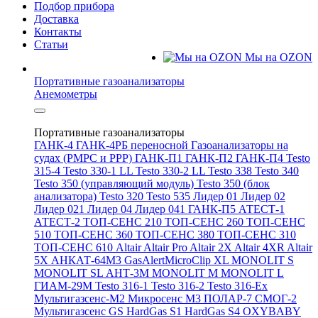
Подбор прибора
Доставка
Контакты
Статьи
Мы на OZON
Портативные газоанализаторы
Анемометры
Портативные газоанализаторы
ГАНК-4
ГАНК-4РБ переносной
Газоанализаторы на
судах (РМРС и РРР)
ГАНК-П1
ГАНК-П2
ГАНК-П4
Testo
315-4
Testo 330-1 LL
Testo 330-2 LL
Testo 338
Testo 340
Testo 350 (управляющий модуль)
Testo 350 (блок
анализатора)
Testo 320
Testo 535
Лидер 01
Лидер 02
Лидер 021
Лидер 04
Лидер 041
ГАНК-П5
АТЕСТ-1
АТЕСТ-2
ТОП-СЕНС 210
ТОП-СЕНС 260
ТОП-СЕНС
510
ТОП-СЕНС 360
ТОП-СЕНС 380
ТОП-СЕНС 310
ТОП-СЕНС 610
Altair
Altair Pro
Altair 2X
Altair 4XR
Altair
5X
АНКАТ-64М3
GasAlertMicroClip XL
MONOLIT S
MONOLIT SL
АНТ-3М
MONOLIT M
MONOLIT L
ГИАМ-29М
Testo 316-1
Testo 316-2
Testo 316-Ex
Мультигазсенс-М2
Микросенс М3
ПОЛАР-7
СМОГ-2
Мультигазсенс GS
HardGas S1
HardGas S4
OXYBABY