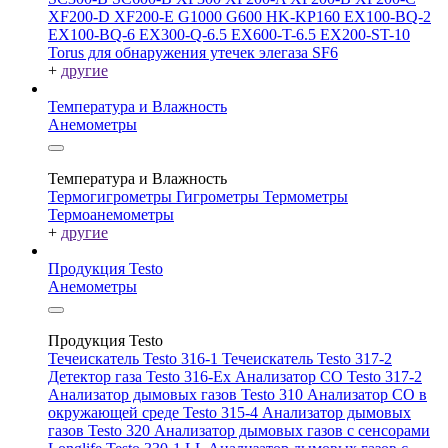
XF200-D
XF200-E
G1000
G600
HK-KP160
EX100-BQ-2
EX100-BQ-6
EX300-Q-6.5
EX600-T-6.5
EX200-ST-10
Torus для обнаружения утечек элегаза SF6
+
другие
Температура и Влажность
Анемометры
Температура и Влажность
Термогигрометры
Гигрометры
Термометры
Термоанемометры
+
другие
Продукция Testo
Анемометры
Продукция Testo
Течеискатель Testo 316-1
Течеискатель Testo 317-2
Детектор газа Testo 316-Ex
Анализатор CO Testo 317-2
Анализатор дымовых газов Testo 310
Анализатор CO в
окружающей среде Testo 315-4
Анализатор дымовых
газов Testo 320
Анализатор дымовых газов с сенсорами