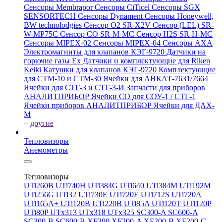
Сенсоры Membrapor
Сенсоры CiTicel
Сенсоры SGX
SENSORTECH
Сенсоры Dynament
Сенсоры Honeywell,
BW technolodgies
Сенсор O2 SR-X2V
Сенсор (LEL) SR-
W-MP75C
Сенсор CO SR-M-MC
Сенсор H2S SR-H-MC
Сенсоры MIPEX-02
Сенсоры MIPEX-04
Сенсоры АХА
Электромагниты для клапанов КЭГ-9720
Датчики на
горючие газы Ex
Датчики и комплектующие для Riken
Keiki
Катушки для клапанов КЭГ-9720
Комплектующие
для СТМ-10 и СТМ-30
Ячейки для АНКАТ-7631/7664
Ячейки для СТГ-3 и СТГ-3-И
Запчасти для приборов
АНАЛИТПРИБОР
Ячейки CO для СОУ-1 / СТГ-1
Ячейки приборов АНАЛИТПРИБОР
Ячейки для ДАХ-
М
+
другие
Тепловизоры
Анемометры
Тепловизоры
UTi260В
UTi740H
UTi384G
UTi640
UTi384M
UTi192M
UTi256G
UTi32
UTi730E
UTi720E
UTi712S
UTi720A
UTi165A+
UTi120B
UTi220B
UTi85A
UTi120T
UTi120P
UTi80P
UTx313
UTx318
UTx325
SC300-A
SC600-A
SC300-B
SC600-B
XF300
XF200-A
XF200-B
XF200-C