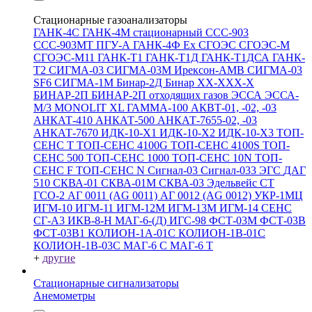
Стационарные газоанализаторы
ГАНК-4С
ГАНК-4М стационарный
ССС-903
ССС-903МТ
ПГУ-А
ГАНК-4Ф Ex
СГОЭС
СГОЭС-М
СГОЭС-М11
ГАНК-Т1
ГАНК-Т1Д
ГАНК-Т1ДСА
ГАНК-
Т2
СИГМА-03
СИГМА-03М
Ирексон-АМВ
СИГМА-03
SF6
СИГМА-1М
Бинар-2Д
Бинар ХХ-ХХХ-Х
БИНАР-2П
БИНАР-2П отходящих газов
ЭССА
ЭССА-
М/3
MONOLIT XL
ГАММА-100
АКВТ-01, -02, -03
АНКАТ-410
АНКАТ-500
АНКАТ-7655-02, -03
АНКАТ-7670
ИДК-10-Х1
ИДК-10-Х2
ИДК-10-Х3
ТОП-
СЕНС Т
ТОП-СЕНС 4100G
ТОП-СЕНС 4100S
ТОП-
СЕНС 500
ТОП-СЕНС 1000
ТОП-СЕНС 10N
ТОП-
СЕНС F
ТОП-СЕНС N
Сигнал-03
Сигнал-033
ЭГС
ДАГ
510
СКВА-01
СКВА-01М
СКВА-03
Эдельвейс СТ
ГСО-2
АГ 0011 (AG 0011)
АГ 0012 (AG 0012)
УКР-1МЦ
ИГМ-10
ИГМ-11
ИГМ-12М
ИГМ-13М
ИГМ-14
СЕНС
СГ-А3
ИКВ-8-Н
МАГ-6-(Д)
ИГС-98
ФСТ-03М
ФСТ-03В
ФСТ-03В1
КОЛИОН-1А-01С
КОЛИОН-1В-01С
КОЛИОН-1В-03С
МАГ-6 С
МАГ-6 Т
+
другие
Стационарные сигнализаторы
Анемометры