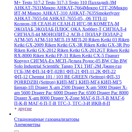
M+
Testo 317-2
Testo 317-3
Testo 310
Палладий-3М
АНКАТ-7631Микро
АНКАТ-7664Микро
СГГ-20Микро
ИТ-М Микро
АНКАТ-310
АНКАТ-7635Smokerlyzer
АНКАТ-7655-04
АНКАТ-7655-05, -06
ТГП-11
Колион-1В
СЕАН-Н
СЕАН-П
ИГС-98
КОМЕТА-М
ЭКОЛАБ
ЭКОЛАБ ПЛЮС
ОКА
Хоббит-Т
СИГНАЛ-4
СИГНАЛ-44
МОНОЛИТ-2
АСВ-1
ПОЛАР
ПОЛАР-2
АГМ-505
АГМ-510
МГЛ-19
МГЛ-20
Riken Keiki 03
Riken
Keiki GX-2009
Riken Keiki GX-3R
Riken Keiki GX-3R Pro
Riken Keiki GX-2012
Riken Keiki GX-2012GT
Riken Keiki
RX-8000
Riken Keiki FP-31
Riken Keiki CX-5
Гранит
Корунд
СИГМА-Ех
МСП-Дельта
Родос-05
BW Clip
BW
Solo
Industrial Scientific Tango TX1
ТИГ-2М
Джин-газ
ГСБ-3М
ФП-34
ФТ-02В1
ФП-21
ФП-11.2К
ФП-22
ФП-12
Chemist 101 / 103 BE GREEN (Seitron)
ФП-33
PORRDZBI (Seitron)
КИП-МГ1
КИП-МГ4
КИП-МГ5
Бинар-1П
Drager X-am 2500
Drager X-am 5000
Drager X-
am 5600
Drager Pac 6000
Drager Pac 6500
Drager Pac 8000
Drager X-am 8000
Drager X-Zone
МАГ-6 П-Д-В
МАГ-6
П-К-В
МАГ-6 П-Т-В
ТГС-3, ТГС-3-И
ИКВ-8-П
+
другие
Стационарные газоанализаторы
Анемометры