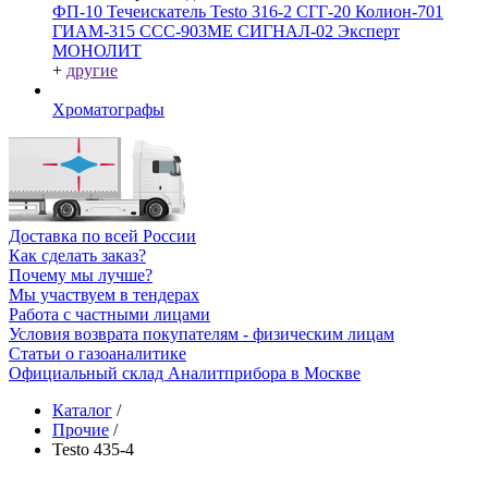
ФП-10
Течеискатель Testo 316-2
СГГ-20
Колион-701
ГИАМ-315
ССС-903МЕ
СИГНАЛ-02
Эксперт
МОНОЛИТ
+
другие
Хроматографы
Доставка по всей России
Как сделать заказ?
Почему мы лучше?
Мы участвуем в тендерах
Работа с частными лицами
Условия возврата покупателям - физическим лицам
Статьи о газоаналитике
Официальный склад Аналитприбора в Москве
Каталог
/
Прочие
/
Testo 435-4