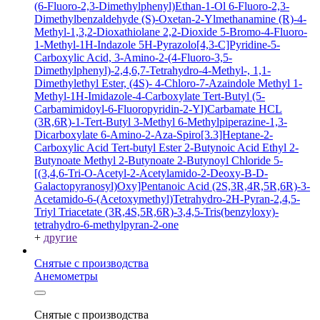
(6-Fluoro-2,3-Dimethylphenyl)Ethan-1-Ol
6-Fluoro-2,3-
Dimethylbenzaldehyde
(S)-Oxetan-2-Ylmethanamine
(R)-4-
Methyl-1,3,2-Dioxathiolane 2,2-Dioxide
5-Bromo-4-Fluoro-
1-Methyl-1H-Indazole
5H-Pyrazolo[4,3-C]Pyridine-5-
Carboxylic Acid, 3-Amino-2-(4-Fluoro-3,5-
Dimethylphenyl)-2,4,6,7-Tetrahydro-4-Methyl-, 1,1-
Dimethylethyl Ester, (4S)-
4-Chloro-7-Azaindole
Methyl 1-
Methyl-1H-Imidazole-4-Carboxylate
Tert-Butyl (5-
Carbamimidoyl-6-Fluoropyridin-2-Yl)Carbamate HCL
(3R,6R)-1-Tert-Butyl 3-Methyl 6-Methylpiperazine-1,3-
Dicarboxylate
6-Amino-2-Aza-Spiro[3.3]Heptane-2-
Carboxylic Acid Tert-butyl Ester
2-Butynoic Acid
Ethyl 2-
Butynoate
Methyl 2-Butynoate
2-Butynoyl Chloride
5-
[(3,4,6-Tri-O-Acetyl-2-Acetylamido-2-Deoxy-B-D-
Galactopyranosyl)Oxy]Pentanoic Acid
(2S,3R,4R,5R,6R)-3-
Acetamido-6-(Acetoxymethyl)Tetrahydro-2H-Pyran-2,4,5-
Triyl Triacetate
(3R,4S,5R,6R)-3,4,5-Tris(benzyloxy)-
tetrahydro-6-methylpyran-2-one
+
другие
Снятые с производства
Анемометры
Снятые с производства