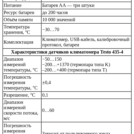
Питание
Батарея AA — три штуки
Ресурс батареи
до 200 часов
Объём памяти
10 000 значений
Температура
−30…70
хранения, °С
Климатомер, USB-кабель, калибровочный
Комплектация
протокол, батареи
Характеристики датчиков климатомера
Testo 435-4
Диапазон
−50…150
измерений
−200…+1370 (термопара типа K)
температуры, °С
–200…+400 (термопара типа T)
Погрешность
измерения
±0,4
температуры, °С
Разрешение, °С
0,1
Диапазон
измерений
0…60
скорости потока,
м/с
Погрешность
измерения
Зависит от подключаемого зонда