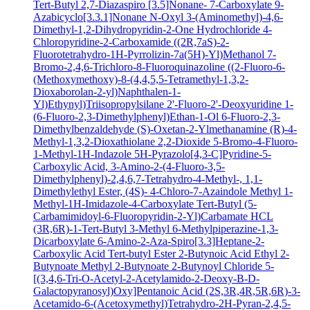
Tert-Butyl 2,7-Diazaspiro [3.5]Nonane- 7-Carboxylate
9-
Azabicyclo[3.3.1]Nonane N-Oxyl
3-(Aminomethyl)-4,6-
Dimethyl-1,2-Dihydropyridin-2-One Hydrochloride
4-
Chloropyridine-2-Carboxamide
((2R,7aS)-2-
Fluorotetrahydro-1H-Pyrrolizin-7a(5H)-Yl)Methanol
7-
Bromo-2,4,6-Trichloro-8-Fluoroquinazoline
((2-Fluoro-6-
(Methoxymethoxy)-8-(4,4,5,5-Tetramethyl-1,3,2-
Dioxaborolan-2-yl)Naphthalen-1-
Yl)Ethynyl)Triisopropylsilane
2'-Fluoro-2'-Deoxyuridine
1-
(6-Fluoro-2,3-Dimethylphenyl)Ethan-1-Ol
6-Fluoro-2,3-
Dimethylbenzaldehyde
(S)-Oxetan-2-Ylmethanamine
(R)-4-
Methyl-1,3,2-Dioxathiolane 2,2-Dioxide
5-Bromo-4-Fluoro-
1-Methyl-1H-Indazole
5H-Pyrazolo[4,3-C]Pyridine-5-
Carboxylic Acid, 3-Amino-2-(4-Fluoro-3,5-
Dimethylphenyl)-2,4,6,7-Tetrahydro-4-Methyl-, 1,1-
Dimethylethyl Ester, (4S)-
4-Chloro-7-Azaindole
Methyl 1-
Methyl-1H-Imidazole-4-Carboxylate
Tert-Butyl (5-
Carbamimidoyl-6-Fluoropyridin-2-Yl)Carbamate HCL
(3R,6R)-1-Tert-Butyl 3-Methyl 6-Methylpiperazine-1,3-
Dicarboxylate
6-Amino-2-Aza-Spiro[3.3]Heptane-2-
Carboxylic Acid Tert-butyl Ester
2-Butynoic Acid
Ethyl 2-
Butynoate
Methyl 2-Butynoate
2-Butynoyl Chloride
5-
[(3,4,6-Tri-O-Acetyl-2-Acetylamido-2-Deoxy-B-D-
Galactopyranosyl)Oxy]Pentanoic Acid
(2S,3R,4R,5R,6R)-3-
Acetamido-6-(Acetoxymethyl)Tetrahydro-2H-Pyran-2,4,5-