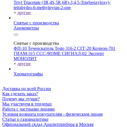
Triyl Triacetate
(3R,4S,5R,6R)-3,4,5-Tris(benzyloxy)-
tetrahydro-6-methylpyran-2-one
+
другие
Снятые с производства
Анемометры
Снятые с производства
ФП-10
Течеискатель Testo 316-2
СГГ-20
Колион-701
ГИАМ-315
ССС-903МЕ
СИГНАЛ-02
Эксперт
МОНОЛИТ
+
другие
Хроматографы
Доставка по всей России
Как сделать заказ?
Почему мы лучше?
Мы участвуем в тендерах
Работа с частными лицами
Условия возврата покупателям - физическим лицам
Статьи о газоаналитике
Официальный склад Аналитприбора в Москве