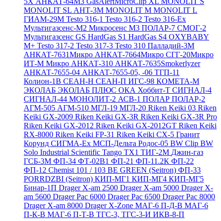
5X
АНКАТ-64М3
GasAlertMicroClip XL
MONOLIT S
MONOLIT SL
АНТ-3М
MONOLIT M
MONOLIT L
ГИАМ-29М
Testo 316-1
Testo 316-2
Testo 316-Ex
Мультигазсенс-М2
Микросенс М3
ПОЛАР-7
СМОГ-2
Мультигазсенс GS
HardGas S1
HardGas S4
OXYBABY
M+
Testo 317-2
Testo 317-3
Testo 310
Палладий-3М
АНКАТ-7631Микро
АНКАТ-7664Микро
СГГ-20Микро
ИТ-М Микро
АНКАТ-310
АНКАТ-7635Smokerlyzer
АНКАТ-7655-04
АНКАТ-7655-05, -06
ТГП-11
Колион-1В
СЕАН-Н
СЕАН-П
ИГС-98
КОМЕТА-М
ЭКОЛАБ
ЭКОЛАБ ПЛЮС
ОКА
Хоббит-Т
СИГНАЛ-4
СИГНАЛ-44
МОНОЛИТ-2
АСВ-1
ПОЛАР
ПОЛАР-2
АГМ-505
АГМ-510
МГЛ-19
МГЛ-20
Riken Keiki 03
Riken
Keiki GX-2009
Riken Keiki GX-3R
Riken Keiki GX-3R Pro
Riken Keiki GX-2012
Riken Keiki GX-2012GT
Riken Keiki
RX-8000
Riken Keiki FP-31
Riken Keiki CX-5
Гранит
Корунд
СИГМА-Ех
МСП-Дельта
Родос-05
BW Clip
BW
Solo
Industrial Scientific Tango TX1
ТИГ-2М
Джин-газ
ГСБ-3М
ФП-34
ФТ-02В1
ФП-21
ФП-11.2К
ФП-22
ФП-12
Chemist 101 / 103 BE GREEN (Seitron)
ФП-33
PORRDZBI (Seitron)
КИП-МГ1
КИП-МГ4
КИП-МГ5
Бинар-1П
Drager X-am 2500
Drager X-am 5000
Drager X-
am 5600
Drager Pac 6000
Drager Pac 6500
Drager Pac 8000
Drager X-am 8000
Drager X-Zone
МАГ-6 П-Д-В
МАГ-6
П-К-В
МАГ-6 П-Т-В
ТГС-3, ТГС-3-И
ИКВ-8-П