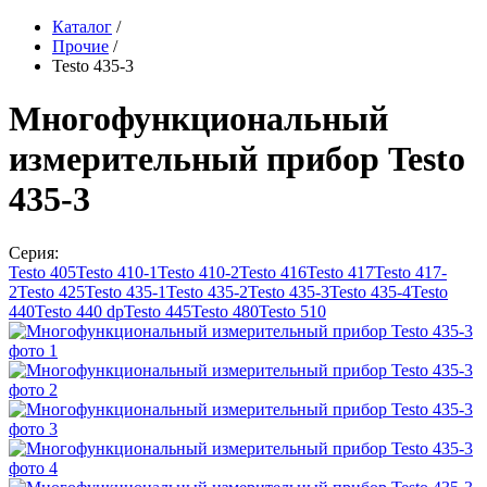
Каталог
/
Прочие
/
Testo 435-3
Многофункциональный
измерительный прибор Testo
435-3
Серия:
Testo 405
Testo 410-1
Testo 410-2
Testo 416
Testo 417
Testo 417-
2
Testo 425
Testo 435-1
Testo 435-2
Testo 435-3
Testo 435-4
Testo
440
Testo 440 dp
Testo 445
Testo 480
Testo 510