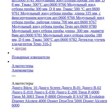
арт.0600 9741
Модульный зонд отбора пробы 180 мм, D
8 мм, Tмакс 500°С арт.0600 9760
Модульный зонд
отбора пробы 300 мм, D 8 мм, Tмакс 500 °C арт.0600
9761
Модульный зонд отбора пробы, длина 335 мм, с
фиксирующим конусом арт.0600 9766
Модульный зонд
отбора пробы, рабочая длина 700 мм арт.0600 9767
Модульный зонд отбора пробы Testo арт.0600 9780
Модульный зонд отбора пробы длина, 300 мм, диаметр
8мм арт.0600 9781
Модульный зонд отбора пробы 180
мм, D 6 мм, Tмакс 500°С арт.0600 9782
Детектор утечек
хладагентов Testo 316-3
+
другие
Пожарные извещатели
Алкотестеры
Анемометры
Алкотестеры
Динго Iblow 10
Динго Screen
Динго В-01
Динго В-02
Динго Е-010
Динго Е-030
Динго Е-200
Tigon P-6000
Tigon M-3003
Tigon P-8800
Drivesafe II
SAF'IR Evolution
Draeger Alcotest 4000
Drager DrugTest 5000
Drager Alcotest
6000