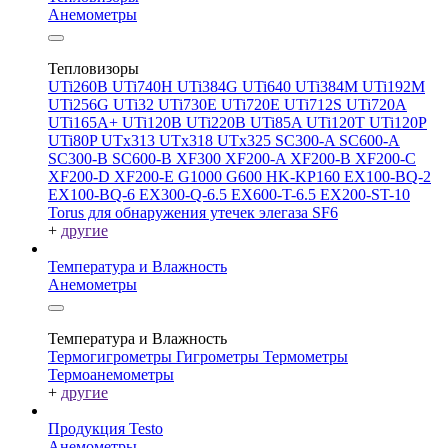
Анемометры
Тепловизоры
UTi260В
UTi740H
UTi384G
UTi640
UTi384M
UTi192M
UTi256G
UTi32
UTi730E
UTi720E
UTi712S
UTi720A
UTi165A+
UTi120B
UTi220B
UTi85A
UTi120T
UTi120P
UTi80P
UTx313
UTx318
UTx325
SC300-A
SC600-A
SC300-B
SC600-B
XF300
XF200-A
XF200-B
XF200-C
XF200-D
XF200-E
G1000
G600
HK-KP160
EX100-BQ-2
EX100-BQ-6
EX300-Q-6.5
EX600-T-6.5
EX200-ST-10
Torus для обнаружения утечек элегаза SF6
+
другие
Температура и Влажность
Анемометры
Температура и Влажность
Термогигрометры
Гигрометры
Термометры
Термоанемометры
+
другие
Продукция Testo
Анемометры