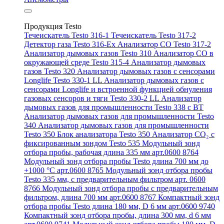
Продукция Testo
Течеискатель Testo 316-1
Течеискатель Testo 317-2
Детектор газа Testo 316-Ex
Анализатор CO Testo 317-2
Анализатор дымовых газов Testo 310
Анализатор CO в
окружающей среде Testo 315-4
Анализатор дымовых
газов Testo 320
Анализатор дымовых газов с сенсорами
Longlife Testo 330-1 LL
Анализатор дымовых газов с
сенсорами Longlife и встроенной функцией обнуления
газовых сенсоров и тяги Testo 330-2 LL
Анализатор
дымовых газов для промышленности Testo 338 с BT
Анализатор дымовых газов для промышленности Testo
340
Анализатор дымовых газов для промышленности
Testo 350
Блок анализатора Testo 350
Анализатор СО₂ с
фиксированным зондом Testo 535
Модульный зонд
отбора пробы, рабочая длина 335 мм арт.0600 8764
Модульный зонд отбора пробы Testo длина 700 мм до
+1000 °С арт.0600 8765
Модульный зонд отбора пробы
Testo 335 мм, с предварительным фильтром арт. 0600
8766
Модульный зонд отбора пробы с предварительным
фильтром, длина 700 мм арт.0600 8767
Компактный зонд
отбора пробы Testo длина 180 мм, D 6 мм арт.0600 9740
Компактный зонд отбора пробы, длина 300 мм, d 6 мм