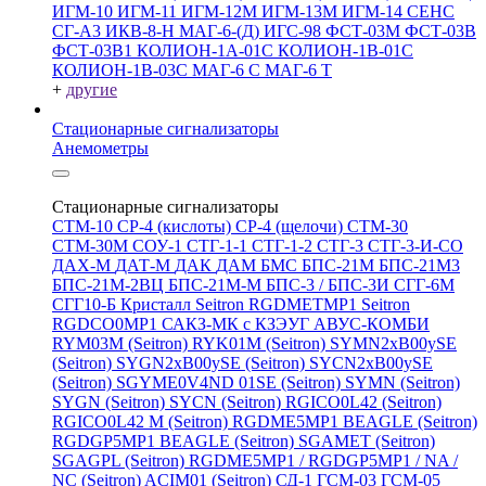
ИГМ-10
ИГМ-11
ИГМ-12М
ИГМ-13М
ИГМ-14
СЕНС
СГ-А3
ИКВ-8-Н
МАГ-6-(Д)
ИГС-98
ФСТ-03М
ФСТ-03В
ФСТ-03В1
КОЛИОН-1А-01С
КОЛИОН-1В-01С
КОЛИОН-1В-03С
МАГ-6 С
МАГ-6 Т
+
другие
Стационарные сигнализаторы
Анемометры
Стационарные сигнализаторы
СТМ-10
СР-4 (кислоты)
СР-4 (щелочи)
СТМ-30
СТМ-30М
СОУ-1
СТГ-1-1
СТГ-1-2
СТГ-3
СТГ-3-И-CO
ДАХ-М
ДАТ-М
ДАК
ДАМ
БМС
БПС-21М
БПС-21М3
БПС-21М-2ВЦ
БПС-21М-М
БПС-3 / БПС-3И
СГГ-6М
СГГ10-Б
Кристалл
Seitron RGDMETMP1
Seitron
RGDCO0MP1
САКЗ-МК с КЗЭУГ
АВУС-КОМБИ
RYM03M (Seitron)
RYK01M (Seitron)
SYMN2хB00ySE
(Seitron)
SYGN2xB00ySE (Seitron)
SYCN2xB00ySE
(Seitron)
SGYME0V4ND 01SE (Seitron)
SYMN (Seitron)
SYGN (Seitron)
SYCN (Seitron)
RGICO0L42 (Seitron)
RGICO0L42 M (Seitron)
RGDME5MP1 BEAGLE (Seitron)
RGDGP5MP1 BEAGLE (Seitron)
SGAMET (Seitron)
SGAGPL (Seitron)
RGDME5MP1 / RGDGP5MP1 / NA /
NC (Seitron)
ACIM01 (Seitron)
СД-1
ГСМ-03
ГСМ-05