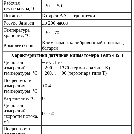
Рабочая
−20…+50
температура, °С
Питание
Батареи AA — три штуки
Ресурс батареи
до 200 часов
Температура
−30…70
хранения, °С
Климатомер, калибровочный протокол,
Комплектация
батареи
Характеристики датчиков климатомера
Testo 435-3
Диапазон
−50…150
измерений
−200…+1370 (термопара типа K)
температуры, °С
–200…+400 (термопара типа T)
Погрешность
измерения
±0,4
температуры, °С
Разрешение, °С
0,1
Диапазон
измерений
0…60
скорости потока,
м/с
Погрешность