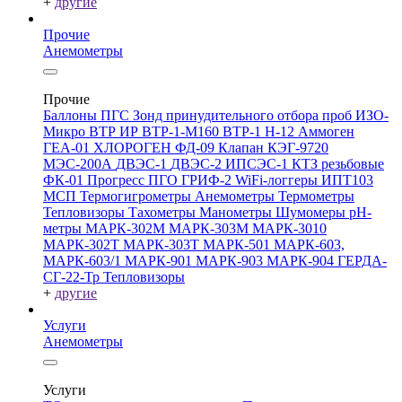
+
другие
Прочие
Анемометры
Прочие
Баллоны ПГС
Зонд принудительного отбора проб
ИЗО-
Микро
ВТР
ИР
ВТР-1-М160
ВТР-1
Н-12
Аммоген
ГЕА-01
ХЛОРОГЕН
ФД-09
Клапан КЭГ-9720
МЭС-200А
ДВЭС-1
ДВЭС-2
ИПСЭС-1
КТЗ резьбовые
ФК-01 Прогресс
ПГО
ГРИФ-2
WiFi-логгеры
ИПТ103
МСП
Термогигрометры
Анемометры
Термометры
Тепловизоры
Тахометры
Манометры
Шумомеры
pH-
метры
МАРК-302М
МАРК-303М
МАРК-3010
МАРК-302Т
МАРК-303Т
МАРК-501
МАРК-603,
МАРК-603/1
МАРК-901
МАРК-903
МАРК-904
ГЕРДА-
СГ-22-Тр
Тепловизоры
+
другие
Услуги
Анемометры
Услуги