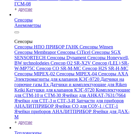
ГСМ-08
+
другие
Сенсоры
Анемометры
Сенсоры
Сенсоры НПО ПРИБОР ГАНК
Сенсоры Winsen
Сенсоры Membrapor
Сенсоры CiTicel
Сенсоры SGX
SENSORTECH
Сенсоры Dynament
Сенсоры Honeywell,
BW technolodgies
Сенсор O2 SR-X2V
Сенсор (LEL) SR-
W-MP75C
Сенсор CO SR-M-MC
Сенсор H2S SR-H-MC
Сенсоры MIPEX-02
Сенсоры MIPEX-04
Сенсоры АХА
Электромагниты для клапанов КЭГ-9720
Датчики на
горючие газы Ex
Датчики и комплектующие для Riken
Keiki
Катушки для клапанов КЭГ-9720
Комплектующие
для СТМ-10 и СТМ-30
Ячейки для АНКАТ-7631/7664
Ячейки для СТГ-3 и СТГ-3-И
Запчасти для приборов
АНАЛИТПРИБОР
Ячейки CO для СОУ-1 / СТГ-1
Ячейки приборов АНАЛИТПРИБОР
Ячейки для ДАХ-
М
+
другие
Тепловизоры