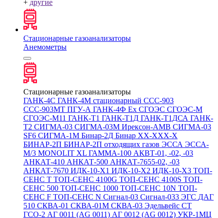
+
другие
Стационарные газоанализаторы
Анемометры
Стационарные газоанализаторы
ГАНК-4С
ГАНК-4М стационарный
ССС-903
ССС-903МТ
ПГУ-А
ГАНК-4Ф Ex
СГОЭС
СГОЭС-М
СГОЭС-М11
ГАНК-Т1
ГАНК-Т1Д
ГАНК-Т1ДСА
ГАНК-
Т2
СИГМА-03
СИГМА-03М
Ирексон-АМВ
СИГМА-03
SF6
СИГМА-1М
Бинар-2Д
Бинар ХХ-ХХХ-Х
БИНАР-2П
БИНАР-2П отходящих газов
ЭССА
ЭССА-
М/3
MONOLIT XL
ГАММА-100
АКВТ-01, -02, -03
АНКАТ-410
АНКАТ-500
АНКАТ-7655-02, -03
АНКАТ-7670
ИДК-10-Х1
ИДК-10-Х2
ИДК-10-Х3
ТОП-
СЕНС Т
ТОП-СЕНС 4100G
ТОП-СЕНС 4100S
ТОП-
СЕНС 500
ТОП-СЕНС 1000
ТОП-СЕНС 10N
ТОП-
СЕНС F
ТОП-СЕНС N
Сигнал-03
Сигнал-033
ЭГС
ДАГ
510
СКВА-01
СКВА-01М
СКВА-03
Эдельвейс СТ
ГСО-2
АГ 0011 (AG 0011)
АГ 0012 (AG 0012)
УКР-1МЦ