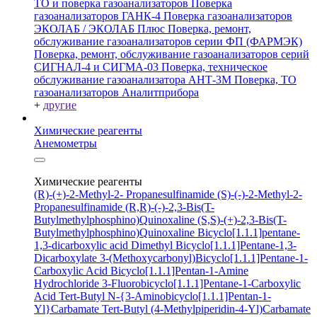
ТО и поверка газоанализаторов
Поверка
газоанализаторов ГАНК-4
Поверка газоанализаторов
ЭКОЛАБ / ЭКОЛАБ Плюс
Поверка, ремонт,
обслуживание газоанализаторов серии ФП (ФАРМЭК)
Поверка, ремонт, обслуживание газоанализаторов серий
СИГНАЛ-4 и СИГМА-03
Поверка, техническое
обслуживание газоанализатора АНТ-3М
Поверка, ТО
газоанализаторов Аналитприбора
+
другие
Химические реагенты
Анемометры
Химические реагенты
(R)-(+)-2-Methyl-2- Propanesulfinamide
(S)-(-)-2-Methyl-2-
Propanesulfinamide
(R,R)-(-)-2,3-Bis(T-
Butylmethylphosphino)Quinoxaline
(S,S)-(+)-2,3-Bis(T-
Butylmethylphosphino)Quinoxaline
Bicyclo[1.1.1]pentane-
1,3-dicarboxylic acid
Dimethyl Bicyclo[1.1.1]Pentane-1,3-
Dicarboxylate
3-(Methoxycarbonyl)Bicyclo[1.1.1]Pentane-1-
Carboxylic Acid
Bicyclo[1.1.1]Pentan-1-Amine
Hydrochloride
3-Fluorobicyclo[1.1.1]Pentane-1-Carboxylic
Acid
Tert-Butyl N-{3-Aminobicyclo[1.1.1]Pentan-1-
Yl}Carbamate
Tert-Butyl (4-Methylpiperidin-4-Yl)Carbamate