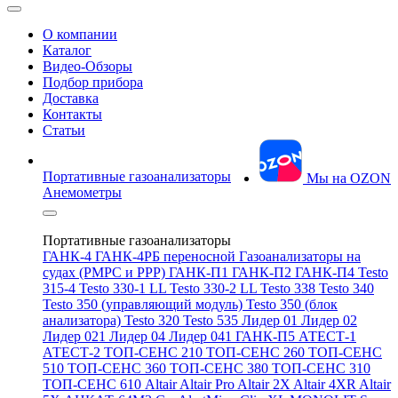
О компании
Каталог
Видео-Обзоры
Подбор прибора
Доставка
Контакты
Статьи
Портативные газоанализаторы
Мы на OZON
Анемометры
Портативные газоанализаторы
ГАНК-4
ГАНК-4РБ переносной
Газоанализаторы на
судах (РМРС и РРР)
ГАНК-П1
ГАНК-П2
ГАНК-П4
Testo
315-4
Testo 330-1 LL
Testo 330-2 LL
Testo 338
Testo 340
Testo 350 (управляющий модуль)
Testo 350 (блок
анализатора)
Testo 320
Testo 535
Лидер 01
Лидер 02
Лидер 021
Лидер 04
Лидер 041
ГАНК-П5
АТЕСТ-1
АТЕСТ-2
ТОП-СЕНС 210
ТОП-СЕНС 260
ТОП-СЕНС
510
ТОП-СЕНС 360
ТОП-СЕНС 380
ТОП-СЕНС 310
ТОП-СЕНС 610
Altair
Altair Pro
Altair 2X
Altair 4XR
Altair