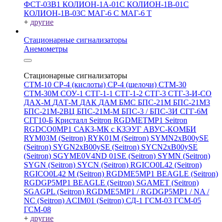
ФСТ-03В1
КОЛИОН-1А-01С
КОЛИОН-1В-01С
КОЛИОН-1В-03С
МАГ-6 С
МАГ-6 Т
+
другие
Стационарные сигнализаторы
Анемометры
Стационарные сигнализаторы
СТМ-10
СР-4 (кислоты)
СР-4 (щелочи)
СТМ-30
СТМ-30М
СОУ-1
СТГ-1-1
СТГ-1-2
СТГ-3
СТГ-3-И-CO
ДАХ-М
ДАТ-М
ДАК
ДАМ
БМС
БПС-21М
БПС-21М3
БПС-21М-2ВЦ
БПС-21М-М
БПС-3 / БПС-3И
СГГ-6М
СГГ10-Б
Кристалл
Seitron RGDMETMP1
Seitron
RGDCO0MP1
САКЗ-МК с КЗЭУГ
АВУС-КОМБИ
RYM03M (Seitron)
RYK01M (Seitron)
SYMN2хB00ySE
(Seitron)
SYGN2xB00ySE (Seitron)
SYCN2xB00ySE
(Seitron)
SGYME0V4ND 01SE (Seitron)
SYMN (Seitron)
SYGN (Seitron)
SYCN (Seitron)
RGICO0L42 (Seitron)
RGICO0L42 M (Seitron)
RGDME5MP1 BEAGLE (Seitron)
RGDGP5MP1 BEAGLE (Seitron)
SGAMET (Seitron)
SGAGPL (Seitron)
RGDME5MP1 / RGDGP5MP1 / NA /
NC (Seitron)
ACIM01 (Seitron)
СД-1
ГСМ-03
ГСМ-05
ГСМ-08
+
другие