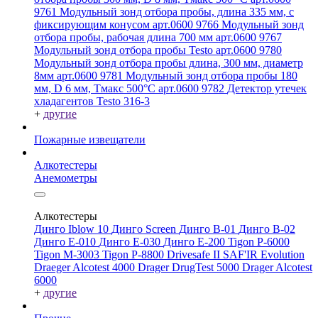
9761
Модульный зонд отбора пробы, длина 335 мм, с
фиксирующим конусом арт.0600 9766
Модульный зонд
отбора пробы, рабочая длина 700 мм арт.0600 9767
Модульный зонд отбора пробы Testo арт.0600 9780
Модульный зонд отбора пробы длина, 300 мм, диаметр
8мм арт.0600 9781
Модульный зонд отбора пробы 180
мм, D 6 мм, Tмакс 500°С арт.0600 9782
Детектор утечек
хладагентов Testo 316-3
+
другие
Пожарные извещатели
Алкотестеры
Анемометры
Алкотестеры
Динго Iblow 10
Динго Screen
Динго В-01
Динго В-02
Динго Е-010
Динго Е-030
Динго Е-200
Tigon P-6000
Tigon M-3003
Tigon P-8800
Drivesafe II
SAF'IR Evolution
Draeger Alcotest 4000
Drager DrugTest 5000
Drager Alcotest
6000
+
другие