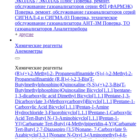
ЭКОЛАБ / ЭКОЛАБ Плюс
Поверка, ремонт,
обслуживание газоанализаторов серии ФП (ФАРМЭК)
Поверка, ремонт, обслуживание газоанализаторов серий
СИГНАЛ-4 и СИГМА-03
Поверка, техническое
обслуживание газоанализатора АНТ-3М
Поверка, ТО
газоанализаторов Аналитприбора
+
другие
Химические реагенты
Анемометры
Химические реагенты
(R)-(+)-2-Methyl-2- Propanesulfinamide
(S)-(-)-2-Methyl-2-
Propanesulfinamide
(R,R)-(-)-2,3-Bis(T-
Butylmethylphosphino)Quinoxaline
(S,S)-(+)-2,3-Bis(T-
Butylmethylphosphino)Quinoxaline
Bicyclo[1.1.1]pentane-
1,3-dicarboxylic acid
Dimethyl Bicyclo[1.1.1]Pentane-1,3-
Dicarboxylate
3-(Methoxycarbonyl)Bicyclo[1.1.1]Pentane-1-
Carboxylic Acid
Bicyclo[1.1.1]Pentan-1-Amine
Hydrochloride
3-Fluorobicyclo[1.1.1]Pentane-1-Carboxylic
Acid
Tert-Butyl N-{3-Aminobicyclo[1.1.1]Pentan-1-
Yl}Carbamate
Tert-Butyl (4-Methylpiperidin-4-Yl)Carbamate
Tert-Butyl 2,7-Diazaspiro [3.5]Nonane- 7-Carboxylate
9-
Azabicyclo[3.3.1]Nonane N-Oxyl
3-(Aminomethyl)-4,6-