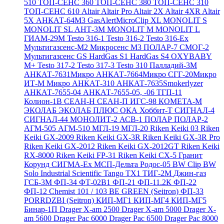
510
ТОП-СЕНС 360
ТОП-СЕНС 380
ТОП-СЕНС 310
ТОП-СЕНС 610
Altair
Altair Pro
Altair 2X
Altair 4XR
Altair
5X
АНКАТ-64М3
GasAlertMicroClip XL
MONOLIT S
MONOLIT SL
АНТ-3М
MONOLIT M
MONOLIT L
ГИАМ-29М
Testo 316-1
Testo 316-2
Testo 316-Ex
Мультигазсенс-М2
Микросенс М3
ПОЛАР-7
СМОГ-2
Мультигазсенс GS
HardGas S1
HardGas S4
OXYBABY
M+
Testo 317-2
Testo 317-3
Testo 310
Палладий-3М
АНКАТ-7631Микро
АНКАТ-7664Микро
СГГ-20Микро
ИТ-М Микро
АНКАТ-310
АНКАТ-7635Smokerlyzer
АНКАТ-7655-04
АНКАТ-7655-05, -06
ТГП-11
Колион-1В
СЕАН-Н
СЕАН-П
ИГС-98
КОМЕТА-М
ЭКОЛАБ
ЭКОЛАБ ПЛЮС
ОКА
Хоббит-Т
СИГНАЛ-4
СИГНАЛ-44
МОНОЛИТ-2
АСВ-1
ПОЛАР
ПОЛАР-2
АГМ-505
АГМ-510
МГЛ-19
МГЛ-20
Riken Keiki 03
Riken
Keiki GX-2009
Riken Keiki GX-3R
Riken Keiki GX-3R Pro
Riken Keiki GX-2012
Riken Keiki GX-2012GT
Riken Keiki
RX-8000
Riken Keiki FP-31
Riken Keiki CX-5
Гранит
Корунд
СИГМА-Ех
МСП-Дельта
Родос-05
BW Clip
BW
Solo
Industrial Scientific Tango TX1
ТИГ-2М
Джин-газ
ГСБ-3М
ФП-34
ФТ-02В1
ФП-21
ФП-11.2К
ФП-22
ФП-12
Chemist 101 / 103 BE GREEN (Seitron)
ФП-33
PORRDZBI (Seitron)
КИП-МГ1
КИП-МГ4
КИП-МГ5
Бинар-1П
Drager X-am 2500
Drager X-am 5000
Drager X-
am 5600
Drager Pac 6000
Drager Pac 6500
Drager Pac 8000