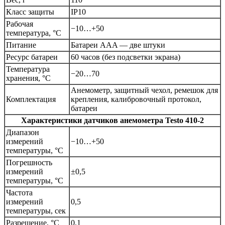
Класс защиты
IP10
Рабочая
−10…+50
температура, °С
Питание
Батареи AAA — две штуки
Ресурс батареи
60 часов (без подсветки экрана)
Температура
−20…70
хранения, °С
Анемометр, защитный чехол, ремешок для
Комплектация
крепления, калибровочный протокол,
батареи
Характеристики датчиков анемометра
Testo 410-2
Диапазон
измерений
−10…+50
температуры, °C
Погрешность
измерений
±0,5
температуры, °C
Частота
измерений
0,5
температуры, сек
Разрешение, °C
0,1