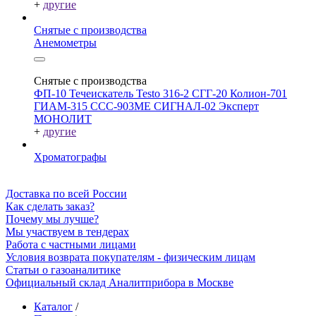
+
другие
Снятые с производства
Анемометры
Снятые с производства
ФП-10
Течеискатель Testo 316-2
СГГ-20
Колион-701
ГИАМ-315
ССС-903МЕ
СИГНАЛ-02
Эксперт
МОНОЛИТ
+
другие
Хроматографы
Доставка по всей России
Как сделать заказ?
Почему мы лучше?
Мы участвуем в тендерах
Работа с частными лицами
Условия возврата покупателям - физическим лицам
Статьи о газоаналитике
Официальный склад Аналитприбора в Москве
Каталог
/