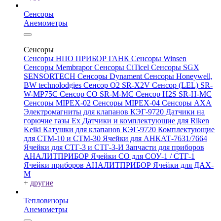
Сенсоры
Анемометры
Сенсоры
Сенсоры НПО ПРИБОР ГАНК
Сенсоры Winsen
Сенсоры Membrapor
Сенсоры CiTicel
Сенсоры SGX
SENSORTECH
Сенсоры Dynament
Сенсоры Honeywell,
BW technolodgies
Сенсор O2 SR-X2V
Сенсор (LEL) SR-
W-MP75C
Сенсор CO SR-M-MC
Сенсор H2S SR-H-MC
Сенсоры MIPEX-02
Сенсоры MIPEX-04
Сенсоры АХА
Электромагниты для клапанов КЭГ-9720
Датчики на
горючие газы Ex
Датчики и комплектующие для Riken
Keiki
Катушки для клапанов КЭГ-9720
Комплектующие
для СТМ-10 и СТМ-30
Ячейки для АНКАТ-7631/7664
Ячейки для СТГ-3 и СТГ-3-И
Запчасти для приборов
АНАЛИТПРИБОР
Ячейки CO для СОУ-1 / СТГ-1
Ячейки приборов АНАЛИТПРИБОР
Ячейки для ДАХ-
М
+
другие
Тепловизоры
Анемометры