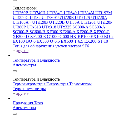
Тепловизоры
UTi260В
UTi740H
UTi384G
UTi640
UTi384M
UTi192M
UTi256G
UTi32
UTi730E
UTi720E
UTi712S
UTi720A
UTi165A+
UTi120B
UTi220B
UTi85A
UTi120T
UTi120P
UTi80P
UTx313
UTx318
UTx325
SC300-A
SC600-A
SC300-B
SC600-B
XF300
XF200-A
XF200-B
XF200-C
XF200-D
XF200-E
G1000
G600
HK-KP160
EX100-BQ-2
EX100-BQ-6
EX300-Q-6.5
EX600-T-6.5
EX200-ST-10
Torus для обнаружения утечек элегаза SF6
+
другие
Температура и Влажность
Анемометры
Температура и Влажность
Термогигрометры
Гигрометры
Термометры
Термоанемометры
+
другие
Продукция Testo
Анемометры