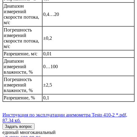
Диапазон
измерений
0,4…20
скорости потока,
м/с
Погрешность
измерений
±0,2
скорости потока,
м/с
Разрешение, м/с
0,01
Диапазон
измерений
0…100
влажности, %
Погрешность
измерений
±2,5
влажности, %
Разрешение, %
0,1
Инструкция по эксплуатации анемометра Testo 410-2
*.pdf,
87.34 кб.
Задать вопрос
единый многоканальный