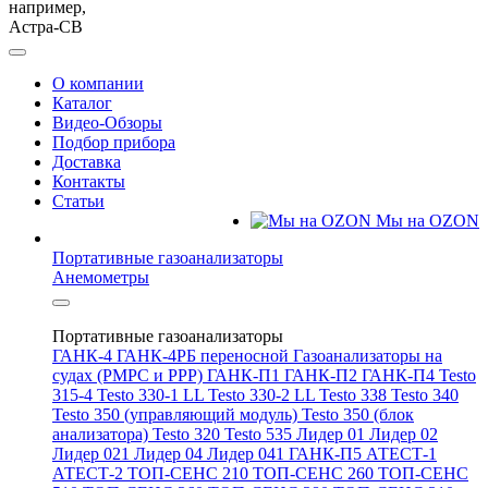
например,
Астра-СВ
О компании
Каталог
Видео-Обзоры
Подбор прибора
Доставка
Контакты
Статьи
Мы на OZON
Портативные газоанализаторы
Анемометры
Портативные газоанализаторы
ГАНК-4
ГАНК-4РБ переносной
Газоанализаторы на
судах (РМРС и РРР)
ГАНК-П1
ГАНК-П2
ГАНК-П4
Testo
315-4
Testo 330-1 LL
Testo 330-2 LL
Testo 338
Testo 340
Testo 350 (управляющий модуль)
Testo 350 (блок
анализатора)
Testo 320
Testo 535
Лидер 01
Лидер 02
Лидер 021
Лидер 04
Лидер 041
ГАНК-П5
АТЕСТ-1
АТЕСТ-2
ТОП-СЕНС 210
ТОП-СЕНС 260
ТОП-СЕНС