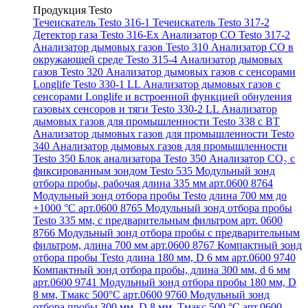
Продукция Testo
Течеискатель Testo 316-1
Течеискатель Testo 317-2
Детектор газа Testo 316-Ex
Анализатор CO Testo 317-2
Анализатор дымовых газов Testo 310
Анализатор CO в
окружающей среде Testo 315-4
Анализатор дымовых
газов Testo 320
Анализатор дымовых газов с сенсорами
Longlife Testo 330-1 LL
Анализатор дымовых газов с
сенсорами Longlife и встроенной функцией обнуления
газовых сенсоров и тяги Testo 330-2 LL
Анализатор
дымовых газов для промышленности Testo 338 с BT
Анализатор дымовых газов для промышленности Testo
340
Анализатор дымовых газов для промышленности
Testo 350
Блок анализатора Testo 350
Анализатор СО₂ с
фиксированным зондом Testo 535
Модульный зонд
отбора пробы, рабочая длина 335 мм арт.0600 8764
Модульный зонд отбора пробы Testo длина 700 мм до
+1000 °С арт.0600 8765
Модульный зонд отбора пробы
Testo 335 мм, с предварительным фильтром арт. 0600
8766
Модульный зонд отбора пробы с предварительным
фильтром, длина 700 мм арт.0600 8767
Компактный зонд
отбора пробы Testo длина 180 мм, D 6 мм арт.0600 9740
Компактный зонд отбора пробы, длина 300 мм, d 6 мм
арт.0600 9741
Модульный зонд отбора пробы 180 мм, D
8 мм, Tмакс 500°С арт.0600 9760
Модульный зонд
отбора пробы 300 мм, D 8 мм, Tмакс 500 °C арт.0600