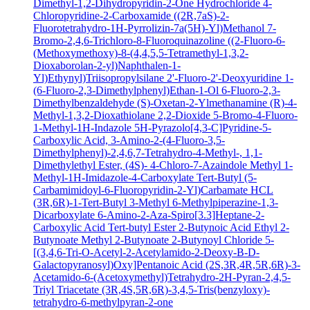
Dimethyl-1,2-Dihydropyridin-2-One Hydrochloride
4-
Chloropyridine-2-Carboxamide
((2R,7aS)-2-
Fluorotetrahydro-1H-Pyrrolizin-7a(5H)-Yl)Methanol
7-
Bromo-2,4,6-Trichloro-8-Fluoroquinazoline
((2-Fluoro-6-
(Methoxymethoxy)-8-(4,4,5,5-Tetramethyl-1,3,2-
Dioxaborolan-2-yl)Naphthalen-1-
Yl)Ethynyl)Triisopropylsilane
2'-Fluoro-2'-Deoxyuridine
1-
(6-Fluoro-2,3-Dimethylphenyl)Ethan-1-Ol
6-Fluoro-2,3-
Dimethylbenzaldehyde
(S)-Oxetan-2-Ylmethanamine
(R)-4-
Methyl-1,3,2-Dioxathiolane 2,2-Dioxide
5-Bromo-4-Fluoro-
1-Methyl-1H-Indazole
5H-Pyrazolo[4,3-C]Pyridine-5-
Carboxylic Acid, 3-Amino-2-(4-Fluoro-3,5-
Dimethylphenyl)-2,4,6,7-Tetrahydro-4-Methyl-, 1,1-
Dimethylethyl Ester, (4S)-
4-Chloro-7-Azaindole
Methyl 1-
Methyl-1H-Imidazole-4-Carboxylate
Tert-Butyl (5-
Carbamimidoyl-6-Fluoropyridin-2-Yl)Carbamate HCL
(3R,6R)-1-Tert-Butyl 3-Methyl 6-Methylpiperazine-1,3-
Dicarboxylate
6-Amino-2-Aza-Spiro[3.3]Heptane-2-
Carboxylic Acid Tert-butyl Ester
2-Butynoic Acid
Ethyl 2-
Butynoate
Methyl 2-Butynoate
2-Butynoyl Chloride
5-
[(3,4,6-Tri-O-Acetyl-2-Acetylamido-2-Deoxy-B-D-
Galactopyranosyl)Oxy]Pentanoic Acid
(2S,3R,4R,5R,6R)-3-
Acetamido-6-(Acetoxymethyl)Tetrahydro-2H-Pyran-2,4,5-
Triyl Triacetate
(3R,4S,5R,6R)-3,4,5-Tris(benzyloxy)-
tetrahydro-6-methylpyran-2-one