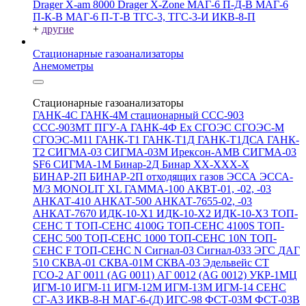
Drager X-am 8000
Drager X-Zone
МАГ-6 П-Д-В
МАГ-6
П-К-В
МАГ-6 П-Т-В
ТГС-3, ТГС-3-И
ИКВ-8-П
+
другие
Стационарные газоанализаторы
Анемометры
Стационарные газоанализаторы
ГАНК-4С
ГАНК-4М стационарный
ССС-903
ССС-903МТ
ПГУ-А
ГАНК-4Ф Ex
СГОЭС
СГОЭС-М
СГОЭС-М11
ГАНК-Т1
ГАНК-Т1Д
ГАНК-Т1ДСА
ГАНК-
Т2
СИГМА-03
СИГМА-03М
Ирексон-АМВ
СИГМА-03
SF6
СИГМА-1М
Бинар-2Д
Бинар ХХ-ХХХ-Х
БИНАР-2П
БИНАР-2П отходящих газов
ЭССА
ЭССА-
М/3
MONOLIT XL
ГАММА-100
АКВТ-01, -02, -03
АНКАТ-410
АНКАТ-500
АНКАТ-7655-02, -03
АНКАТ-7670
ИДК-10-Х1
ИДК-10-Х2
ИДК-10-Х3
ТОП-
СЕНС Т
ТОП-СЕНС 4100G
ТОП-СЕНС 4100S
ТОП-
СЕНС 500
ТОП-СЕНС 1000
ТОП-СЕНС 10N
ТОП-
СЕНС F
ТОП-СЕНС N
Сигнал-03
Сигнал-033
ЭГС
ДАГ
510
СКВА-01
СКВА-01М
СКВА-03
Эдельвейс СТ
ГСО-2
АГ 0011 (AG 0011)
АГ 0012 (AG 0012)
УКР-1МЦ
ИГМ-10
ИГМ-11
ИГМ-12М
ИГМ-13М
ИГМ-14
СЕНС
СГ-А3
ИКВ-8-Н
МАГ-6-(Д)
ИГС-98
ФСТ-03М
ФСТ-03В