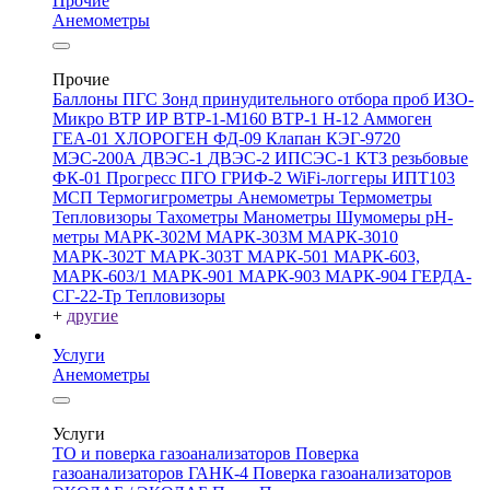
Прочие
Анемометры
Прочие
Баллоны ПГС
Зонд принудительного отбора проб
ИЗО-
Микро
ВТР
ИР
ВТР-1-М160
ВТР-1
Н-12
Аммоген
ГЕА-01
ХЛОРОГЕН
ФД-09
Клапан КЭГ-9720
МЭС-200А
ДВЭС-1
ДВЭС-2
ИПСЭС-1
КТЗ резьбовые
ФК-01 Прогресс
ПГО
ГРИФ-2
WiFi-логгеры
ИПТ103
МСП
Термогигрометры
Анемометры
Термометры
Тепловизоры
Тахометры
Манометры
Шумомеры
pH-
метры
МАРК-302М
МАРК-303М
МАРК-3010
МАРК-302Т
МАРК-303Т
МАРК-501
МАРК-603,
МАРК-603/1
МАРК-901
МАРК-903
МАРК-904
ГЕРДА-
СГ-22-Тр
Тепловизоры
+
другие
Услуги
Анемометры
Услуги
ТО и поверка газоанализаторов
Поверка
газоанализаторов ГАНК-4
Поверка газоанализаторов