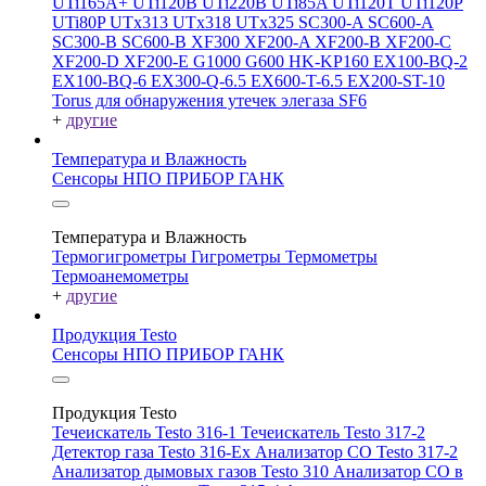
UTi165A+
UTi120B
UTi220B
UTi85A
UTi120T
UTi120P
UTi80P
UTx313
UTx318
UTx325
SC300-A
SC600-A
SC300-B
SC600-B
XF300
XF200-A
XF200-B
XF200-C
XF200-D
XF200-E
G1000
G600
HK-KP160
EX100-BQ-2
EX100-BQ-6
EX300-Q-6.5
EX600-T-6.5
EX200-ST-10
Torus для обнаружения утечек элегаза SF6
+
другие
Температура и Влажность
Сенсоры НПО ПРИБОР ГАНК
Температура и Влажность
Термогигрометры
Гигрометры
Термометры
Термоанемометры
+
другие
Продукция Testo
Сенсоры НПО ПРИБОР ГАНК
Продукция Testo
Течеискатель Testo 316-1
Течеискатель Testo 317-2
Детектор газа Testo 316-Ex
Анализатор CO Testo 317-2
Анализатор дымовых газов Testo 310
Анализатор CO в