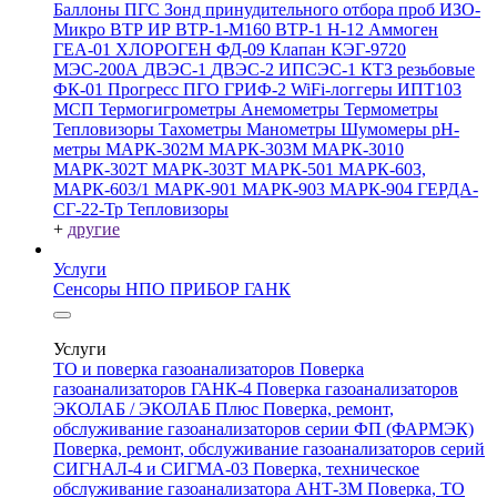
Баллоны ПГС
Зонд принудительного отбора проб
ИЗО-
Микро
ВТР
ИР
ВТР-1-М160
ВТР-1
Н-12
Аммоген
ГЕА-01
ХЛОРОГЕН
ФД-09
Клапан КЭГ-9720
МЭС-200А
ДВЭС-1
ДВЭС-2
ИПСЭС-1
КТЗ резьбовые
ФК-01 Прогресс
ПГО
ГРИФ-2
WiFi-логгеры
ИПТ103
МСП
Термогигрометры
Анемометры
Термометры
Тепловизоры
Тахометры
Манометры
Шумомеры
pH-
метры
МАРК-302М
МАРК-303М
МАРК-3010
МАРК-302Т
МАРК-303Т
МАРК-501
МАРК-603,
МАРК-603/1
МАРК-901
МАРК-903
МАРК-904
ГЕРДА-
СГ-22-Тр
Тепловизоры
+
другие
Услуги
Сенсоры НПО ПРИБОР ГАНК
Услуги
ТО и поверка газоанализаторов
Поверка
газоанализаторов ГАНК-4
Поверка газоанализаторов
ЭКОЛАБ / ЭКОЛАБ Плюс
Поверка, ремонт,
обслуживание газоанализаторов серии ФП (ФАРМЭК)
Поверка, ремонт, обслуживание газоанализаторов серий
СИГНАЛ-4 и СИГМА-03
Поверка, техническое
обслуживание газоанализатора АНТ-3М
Поверка, ТО