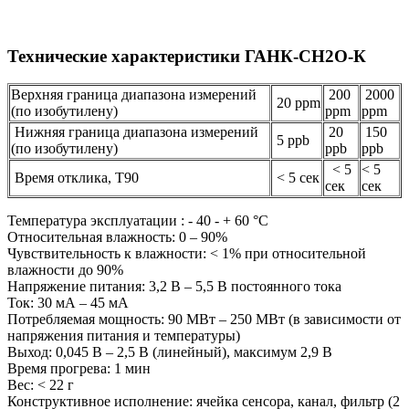
Технические характеристики ГАНК-CH2O-К
Верхняя граница диапазона измерений
200
2000
20 ppm
(по изобутилену)
ppm
ppm
Нижняя граница диапазона измерений
20
150
5 ppb
(по изобутилену)
ppb
ppb
< 5
< 5
Время отклика, Т90
< 5 сек
сек
сек
Температура эксплуатации : - 40 - + 60 °C
Относительная влажность: 0 – 90%
Чувствительность к влажности: < 1% при относительной
влажности до 90%
Напряжение питания: 3,2 В – 5,5 В постоянного тока
Ток: 30 мА – 45 мА
Потребляемая мощность: 90 МВт – 250 МВт (в зависимости от
напряжения питания и температуры)
Выход: 0,045 В – 2,5 В (линейный), максимум 2,9 В
Время прогрева: 1 мин
Вес: < 22 г
Конструктивное исполнение: ячейка сенсора, канал, фильтр (2