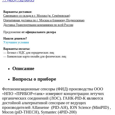
Варианты доставки:
Самовывоз со склада в г. Москва (м. Семёновская)
Оперативная доставка по г. Москва и ближнему Подмосковью
Доставка Транспортными компаниями по всей России
Предложение
от официального дилера
Нашли дешевле?
Улучшим условия
Варианты оплаты:
— Безнал с НДС для юридических лиц
— Банковская карта онлайн для физических лиц
Описание
Вопросы о приборе
Фотоионизационные сенсоры (ФИД) производства ООО
«НПО «ПРИБОР»ганк» измеряют концентрации летучих
органических соединений (ЛОС). ГАНК-PID-К являются
достойной альтернативой сенсорам от ведущих
производителей Alfassense (PID-AH), ION Science (MiniPID) ,
Mocon (piD-THECH), Symantec (4PID-200)