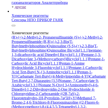
газоанализаторов Аналитприбора
+
другие
Химические реагенты
Сенсоры НПО ПРИБОР ГАНК
Химические реагенты
(R)-(+)-2-Methyl-2- Propanesulfinamide
(S)-(-)-2-Methyl-2-
Propanesulfinamide
(R,R)-(-)-2,3-Bis(T-
Butylmethylphosphino)Quinoxaline
(S,S)-(+)-2,3-Bis(T-
Butylmethylphosphino)Quinoxaline
Bicyclo[1.1.1]pentane-
1,3-dicarboxylic acid
Dimethyl Bicyclo[1.1.1]Pentane-1,3-
Dicarboxylate
3-(Methoxycarbonyl)Bicyclo[1.1.1]Pentane-1-
Carboxylic Acid
Bicyclo[1.1.1]Pentan-1-Amine
Hydrochloride
3-Fluorobicyclo[1.1.1]Pentane-1-Carboxylic
Acid
Tert-Butyl N-{3-Aminobicyclo[1.1.1]Pentan-1-
Yl}Carbamate
Tert-Butyl (4-Methylpiperidin-4-Yl)Carbamate
Tert-Butyl 2,7-Diazaspiro [3.5]Nonane- 7-Carboxylate
9-
Azabicyclo[3.3.1]Nonane N-Oxyl
3-(Aminomethyl)-4,6-
Dimethyl-1,2-Dihydropyridin-2-One Hydrochloride
4-
Chloropyridine-2-Carboxamide
((2R,7aS)-2-
Fluorotetrahydro-1H-Pyrrolizin-7a(5H)-Yl)Methanol
7-
Bromo-2,4,6-Trichloro-8-Fluoroquinazoline
((2-Fluoro-6-
(Methoxymethoxy)-8-(4,4,5,5-Tetramethyl-1,3,2-