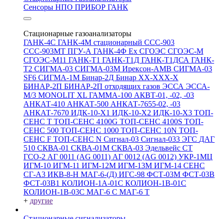
Сенсоры НПО ПРИБОР ГАНК
Стационарные газоанализаторы
ГАНК-4С
ГАНК-4М стационарный
ССС-903
ССС-903МТ
ПГУ-А
ГАНК-4Ф Ex
СГОЭС
СГОЭС-М
СГОЭС-М11
ГАНК-Т1
ГАНК-Т1Д
ГАНК-Т1ДСА
ГАНК-
Т2
СИГМА-03
СИГМА-03М
Ирексон-АМВ
СИГМА-03
SF6
СИГМА-1М
Бинар-2Д
Бинар ХХ-ХХХ-Х
БИНАР-2П
БИНАР-2П отходящих газов
ЭССА
ЭССА-
М/3
MONOLIT XL
ГАММА-100
АКВТ-01, -02, -03
АНКАТ-410
АНКАТ-500
АНКАТ-7655-02, -03
АНКАТ-7670
ИДК-10-Х1
ИДК-10-Х2
ИДК-10-Х3
ТОП-
СЕНС Т
ТОП-СЕНС 4100G
ТОП-СЕНС 4100S
ТОП-
СЕНС 500
ТОП-СЕНС 1000
ТОП-СЕНС 10N
ТОП-
СЕНС F
ТОП-СЕНС N
Сигнал-03
Сигнал-033
ЭГС
ДАГ
510
СКВА-01
СКВА-01М
СКВА-03
Эдельвейс СТ
ГСО-2
АГ 0011 (AG 0011)
АГ 0012 (AG 0012)
УКР-1МЦ
ИГМ-10
ИГМ-11
ИГМ-12М
ИГМ-13М
ИГМ-14
СЕНС
СГ-А3
ИКВ-8-Н
МАГ-6-(Д)
ИГС-98
ФСТ-03М
ФСТ-03В
ФСТ-03В1
КОЛИОН-1А-01С
КОЛИОН-1В-01С
КОЛИОН-1В-03С
МАГ-6 С
МАГ-6 Т
+
другие
Стационарные сигнализаторы