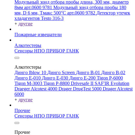
Модульный зонд отбора пробы длина, 300 мм, диаметр
8мм арт.0600 9781
Модульный зонд отбора пробы 180
мм, D 6 мм, Tмакс 500°С арт.0600 9782
Детектор утечек
хладагентов Testo 316-3
+
другие
Пожарные извещатели
Алкотестеры
Сенсоры НПО ПРИБОР ГАНК
Алкотестеры
Динго Iblow 10
Динго Screen
Динго В-01
Динго В-02
Динго Е-010
Динго Е-030
Динго Е-200
Tigon P-6000
Tigon M-3003
Tigon P-8800
Drivesafe II
SAF'IR Evolution
Draeger Alcotest 4000
Drager DrugTest 5000
Drager Alcotest
6000
+
другие
Прочие
Сенсоры НПО ПРИБОР ГАНК
Прочие