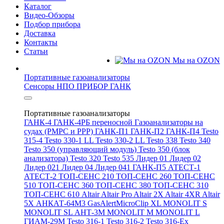
Каталог
Видео-Обзоры
Подбор прибора
Доставка
Контакты
Статьи
Мы на OZON
Портативные газоанализаторы
Сенсоры НПО ПРИБОР ГАНК
Портативные газоанализаторы
ГАНК-4
ГАНК-4РБ переносной
Газоанализаторы на
судах (РМРС и РРР)
ГАНК-П1
ГАНК-П2
ГАНК-П4
Testo
315-4
Testo 330-1 LL
Testo 330-2 LL
Testo 338
Testo 340
Testo 350 (управляющий модуль)
Testo 350 (блок
анализатора)
Testo 320
Testo 535
Лидер 01
Лидер 02
Лидер 021
Лидер 04
Лидер 041
ГАНК-П5
АТЕСТ-1
АТЕСТ-2
ТОП-СЕНС 210
ТОП-СЕНС 260
ТОП-СЕНС
510
ТОП-СЕНС 360
ТОП-СЕНС 380
ТОП-СЕНС 310
ТОП-СЕНС 610
Altair
Altair Pro
Altair 2X
Altair 4XR
Altair
5X
АНКАТ-64М3
GasAlertMicroClip XL
MONOLIT S
MONOLIT SL
АНТ-3М
MONOLIT M
MONOLIT L
ГИАМ-29М
Testo 316-1
Testo 316-2
Testo 316-Ex