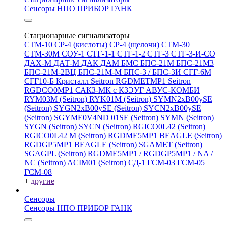
Сенсоры НПО ПРИБОР ГАНК
Стационарные сигнализаторы
СТМ-10
СР-4 (кислоты)
СР-4 (щелочи)
СТМ-30
СТМ-30М
СОУ-1
СТГ-1-1
СТГ-1-2
СТГ-3
СТГ-3-И-CO
ДАХ-М
ДАТ-М
ДАК
ДАМ
БМС
БПС-21М
БПС-21М3
БПС-21М-2ВЦ
БПС-21М-М
БПС-3 / БПС-3И
СГГ-6М
СГГ10-Б
Кристалл
Seitron RGDMETMP1
Seitron
RGDCO0MP1
САКЗ-МК с КЗЭУГ
АВУС-КОМБИ
RYM03M (Seitron)
RYK01M (Seitron)
SYMN2хB00ySE
(Seitron)
SYGN2xB00ySE (Seitron)
SYCN2xB00ySE
(Seitron)
SGYME0V4ND 01SE (Seitron)
SYMN (Seitron)
SYGN (Seitron)
SYCN (Seitron)
RGICO0L42 (Seitron)
RGICO0L42 M (Seitron)
RGDME5MP1 BEAGLE (Seitron)
RGDGP5MP1 BEAGLE (Seitron)
SGAMET (Seitron)
SGAGPL (Seitron)
RGDME5MP1 / RGDGP5MP1 / NA /
NC (Seitron)
ACIM01 (Seitron)
СД-1
ГСМ-03
ГСМ-05
ГСМ-08
+
другие
Сенсоры
Сенсоры НПО ПРИБОР ГАНК