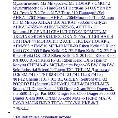
Мультигазсенс-М2
Микросенс М3
ПОЛАР-7
СМОГ-2
Мультигазсенс GS
HardGas S1
HardGas S4
OXYBABY
M+
Testo 317-2
Testo 317-3
Testo 310
Палладий-3М
АНКАТ-7631Микро
АНКАТ-7664Микро
СГГ-20Микро
ИТ-М Микро
АНКАТ-310
АНКАТ-7635Smokerlyzer
АНКАТ-7655-04
АНКАТ-7655-05, -06
ТГП-11
Колион-1В
СЕАН-Н
СЕАН-П
ИГС-98
КОМЕТА-М
ЭКОЛАБ
ЭКОЛАБ ПЛЮС
ОКА
Хоббит-Т
СИГНАЛ-4
СИГНАЛ-44
МОНОЛИТ-2
АСВ-1
ПОЛАР
ПОЛАР-2
АГМ-505
АГМ-510
МГЛ-19
МГЛ-20
Riken Keiki 03
Riken
Keiki GX-2009
Riken Keiki GX-3R
Riken Keiki GX-3R Pro
Riken Keiki GX-2012
Riken Keiki GX-2012GT
Riken Keiki
RX-8000
Riken Keiki FP-31
Riken Keiki CX-5
Гранит
Корунд
СИГМА-Ех
МСП-Дельта
Родос-05
BW Clip
BW
Solo
Industrial Scientific Tango TX1
ТИГ-2М
Джин-газ
ГСБ-3М
ФП-34
ФТ-02В1
ФП-21
ФП-11.2К
ФП-22
ФП-12
Chemist 101 / 103 BE GREEN (Seitron)
ФП-33
PORRDZBI (Seitron)
КИП-МГ1
КИП-МГ4
КИП-МГ5
Бинар-1П
Drager X-am 2500
Drager X-am 5000
Drager X-
am 5600
Drager Pac 6000
Drager Pac 6500
Drager Pac 8000
Drager X-am 8000
Drager X-Zone
МАГ-6 П-Д-В
МАГ-6
П-К-В
МАГ-6 П-Т-В
ТГС-3, ТГС-3-И
ИКВ-8-П
+
другие
Стационарные газоанализаторы