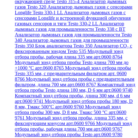
окружающей среде Testo 315-4
Анализатор дымовых
газов Testo 320
Анализатор дымовых газов с сенсорами
Longlife Testo 330-1 LL
Анализатор дымовых газов с
сенсорами Longlife и встроенной функцией обнуления
газовых сенсоров и тяги Testo 330-2 LL
Анализатор
дымовых газов для промышленности Testo 338 с BT
Анализатор дымовых газов для промышленности Testo
340
Анализатор дымовых газов для промышленности
Testo 350
Блок анализатора Testo 350
Анализатор СО₂ с
фиксированным зондом Testo 535
Модульный зонд
отбора пробы, рабочая длина 335 мм арт.0600 8764
Модульный зонд отбора пробы Testo длина 700 мм до
+1000 °С арт.0600 8765
Модульный зонд отбора пробы
Testo 335 мм, с предварительным фильтром арт. 0600
8766
Модульный зонд отбора пробы с предварительным
фильтром, длина 700 мм арт.0600 8767
Компактный зонд
отбора пробы Testo длина 180 мм, D 6 мм арт.0600 9740
Компактный зонд отбора пробы, длина 300 мм, d 6 мм
арт.0600 9741
Модульный зонд отбора пробы 180 мм, D
8 мм, Tмакс 500°С арт.0600 9760
Модульный зонд
отбора пробы 300 мм, D 8 мм, Tмакс 500 °C арт.0600
9761
Модульный зонд отбора пробы, длина 335 мм, с
фиксирующим конусом арт.0600 9766
Модульный зонд
отбора пробы, рабочая длина 700 мм арт.0600 9767
Модульный зонд отбора пробы Testo арт.0600 9780