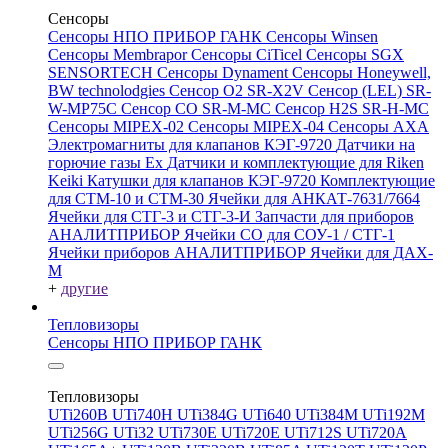
Сенсоры
Сенсоры НПО ПРИБОР ГАНК
Сенсоры Winsen
Сенсоры Membrapor
Сенсоры CiTicel
Сенсоры SGX
SENSORTECH
Сенсоры Dynament
Сенсоры Honeywell,
BW technolodgies
Сенсор O2 SR-X2V
Сенсор (LEL) SR-
W-MP75C
Сенсор CO SR-M-MC
Сенсор H2S SR-H-MC
Сенсоры MIPEX-02
Сенсоры MIPEX-04
Сенсоры АХА
Электромагниты для клапанов КЭГ-9720
Датчики на
горючие газы Ex
Датчики и комплектующие для Riken
Keiki
Катушки для клапанов КЭГ-9720
Комплектующие
для СТМ-10 и СТМ-30
Ячейки для АНКАТ-7631/7664
Ячейки для СТГ-3 и СТГ-3-И
Запчасти для приборов
АНАЛИТПРИБОР
Ячейки CO для СОУ-1 / СТГ-1
Ячейки приборов АНАЛИТПРИБОР
Ячейки для ДАХ-
М
+
другие
Тепловизоры
Сенсоры НПО ПРИБОР ГАНК
Тепловизоры
UTi260В
UTi740H
UTi384G
UTi640
UTi384M
UTi192M
UTi256G
UTi32
UTi730E
UTi720E
UTi712S
UTi720A