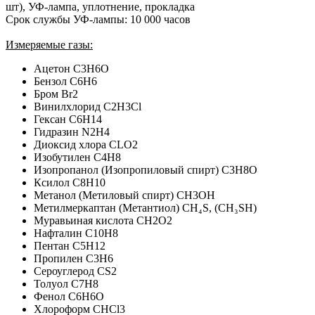
шт), УФ-лампа, уплотнение, прокладка
Срок службы УФ-лампы: 10 000 часов
Измеряемые газы:
Ацетон C3H6O
Бензол C6H6
Бром Br2
Винилхлорид C2H3Cl
Гексан C6H14
Гидразин N2H4
Диоксид хлора CLO2
Изобутилен C4H8
Изопропанол (Изопропиловый спирт) C3H8O
Ксилол C8H10
Метанол (Метиловый спирт) CH3OH
Метилмеркаптан (Метантиол) CH₄S, (CH₃SH)
Муравьиная кислота CH2O2
Нафталин C10H8
Пентан C5H12
Пропилен C3H6
Сероуглерод CS2
Толуол C7H8
Фенол C6H6O
Хлороформ CHCl3