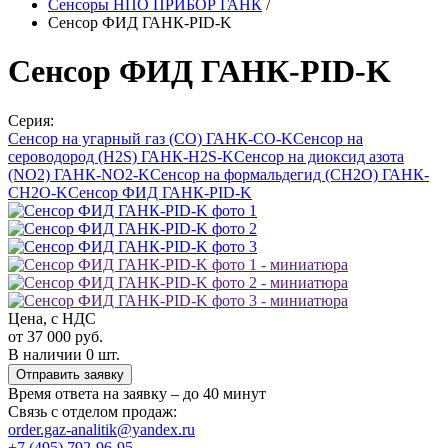
Сенсоры НПО ПРИБОР ГАНК
/
Сенсор ФИД ГАНК-PID-K
Сенсор ФИД ГАНК-PID-K
Серия:
Сенсор на угарный газ (CO) ГАНК-CO-K
Сенсор на
сероводород (H2S) ГАНК-H2S-K
Сенсор на диоксид азота
(NO2) ГАНК-NO2-K
Сенсор на формальдегид (CH2O) ГАНК-
CH2O-K
Сенсор ФИД ГАНК-PID-K
Цена, с НДС
от 37 000 руб.
В наличии 0 шт.
Отправить заявку
Время ответа на заявку – до 40 минут
Связь с отделом продаж:
order.gaz-analitik@yandex.ru
+7 (495) 792-96-95