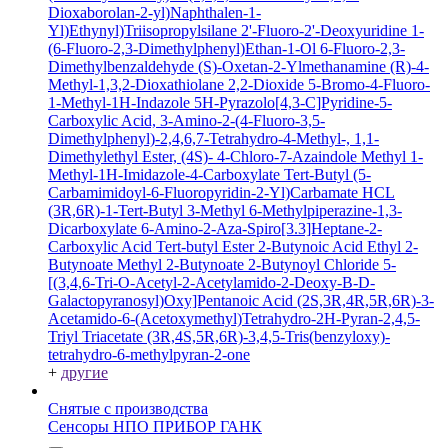
Dioxaborolan-2-yl)Naphthalen-1-
Yl)Ethynyl)Triisopropylsilane
2'-Fluoro-2'-Deoxyuridine
1-
(6-Fluoro-2,3-Dimethylphenyl)Ethan-1-Ol
6-Fluoro-2,3-
Dimethylbenzaldehyde
(S)-Oxetan-2-Ylmethanamine
(R)-4-
Methyl-1,3,2-Dioxathiolane 2,2-Dioxide
5-Bromo-4-Fluoro-
1-Methyl-1H-Indazole
5H-Pyrazolo[4,3-C]Pyridine-5-
Carboxylic Acid, 3-Amino-2-(4-Fluoro-3,5-
Dimethylphenyl)-2,4,6,7-Tetrahydro-4-Methyl-, 1,1-
Dimethylethyl Ester, (4S)-
4-Chloro-7-Azaindole
Methyl 1-
Methyl-1H-Imidazole-4-Carboxylate
Tert-Butyl (5-
Carbamimidoyl-6-Fluoropyridin-2-Yl)Carbamate HCL
(3R,6R)-1-Tert-Butyl 3-Methyl 6-Methylpiperazine-1,3-
Dicarboxylate
6-Amino-2-Aza-Spiro[3.3]Heptane-2-
Carboxylic Acid Tert-butyl Ester
2-Butynoic Acid
Ethyl 2-
Butynoate
Methyl 2-Butynoate
2-Butynoyl Chloride
5-
[(3,4,6-Tri-O-Acetyl-2-Acetylamido-2-Deoxy-B-D-
Galactopyranosyl)Oxy]Pentanoic Acid
(2S,3R,4R,5R,6R)-3-
Acetamido-6-(Acetoxymethyl)Tetrahydro-2H-Pyran-2,4,5-
Triyl Triacetate
(3R,4S,5R,6R)-3,4,5-Tris(benzyloxy)-
tetrahydro-6-methylpyran-2-one
+
другие
Снятые с производства
Сенсоры НПО ПРИБОР ГАНК