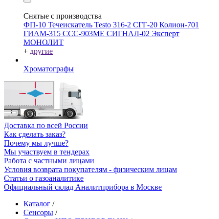
Снятые с производства
ФП-10
Течеискатель Testo 316-2
СГГ-20
Колион-701
ГИАМ-315
ССС-903МЕ
СИГНАЛ-02
Эксперт
МОНОЛИТ
+
другие
Хроматографы
Доставка по всей России
Как сделать заказ?
Почему мы лучше?
Мы участвуем в тендерах
Работа с частными лицами
Условия возврата покупателям - физическим лицам
Статьи о газоаналитике
Официальный склад Аналитприбора в Москве
Каталог
/
Сенсоры
/