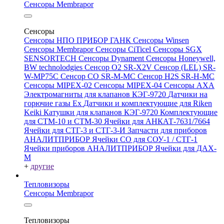
Сенсоры Membrapor
Сенсоры
Сенсоры НПО ПРИБОР ГАНК
Сенсоры Winsen
Сенсоры Membrapor
Сенсоры CiTicel
Сенсоры SGX
SENSORTECH
Сенсоры Dynament
Сенсоры Honeywell,
BW technolodgies
Сенсор O2 SR-X2V
Сенсор (LEL) SR-
W-MP75C
Сенсор CO SR-M-MC
Сенсор H2S SR-H-MC
Сенсоры MIPEX-02
Сенсоры MIPEX-04
Сенсоры АХА
Электромагниты для клапанов КЭГ-9720
Датчики на
горючие газы Ex
Датчики и комплектующие для Riken
Keiki
Катушки для клапанов КЭГ-9720
Комплектующие
для СТМ-10 и СТМ-30
Ячейки для АНКАТ-7631/7664
Ячейки для СТГ-3 и СТГ-3-И
Запчасти для приборов
АНАЛИТПРИБОР
Ячейки CO для СОУ-1 / СТГ-1
Ячейки приборов АНАЛИТПРИБОР
Ячейки для ДАХ-
М
+
другие
Тепловизоры
Сенсоры Membrapor
Тепловизоры