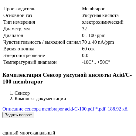
Производитель
Membrapor
Основной газ
Уксусная кислота
Тип измерения
электрохимический
Диаметр, мм
32
Диапазон
0 - 100 ppm
Чувствительность / выходной сигнал
70 ± 40 nA/ppm
Время отклика
60 сек
Энергопотребление
0-0
Температурный диапазон
-10C°.. +50C°
Комплектация Сенсор уксусной кислоты Acid/C-
100 membrapor
Сенсор
Комплект документации
Описание сенсора membrapor acid-C-100.pdf
*.pdf, 186.92 кб.
Задать вопрос
единый многоканальный