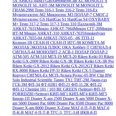
5X
АНКАТ-64М3
GasAlertMicroClip XL
MONOLIT S
MONOLIT SL
АНТ-3М
MONOLIT M
MONOLIT L
ГИАМ-29М
Testo 316-1
Testo 316-2
Testo 316-Ex
Мультигазсенс-М2
Микросенс М3
ПОЛАР-7
СМОГ-2
Мультигазсенс GS
HardGas S1
HardGas S4
OXYBABY
M+
Testo 317-2
Testo 317-3
Testo 310
Палладий-3М
АНКАТ-7631Микро
АНКАТ-7664Микро
СГГ-20Микро
ИТ-М Микро
АНКАТ-310
АНКАТ-7635Smokerlyzer
АНКАТ-7655-04
АНКАТ-7655-05, -06
ТГП-11
Колион-1В
СЕАН-Н
СЕАН-П
ИГС-98
КОМЕТА-М
ЭКОЛАБ
ЭКОЛАБ ПЛЮС
ОКА
Хоббит-Т
СИГНАЛ-4
СИГНАЛ-44
МОНОЛИТ-2
АСВ-1
ПОЛАР
ПОЛАР-2
АГМ-505
АГМ-510
МГЛ-19
МГЛ-20
Riken Keiki 03
Riken
Keiki GX-2009
Riken Keiki GX-3R
Riken Keiki GX-3R Pro
Riken Keiki GX-2012
Riken Keiki GX-2012GT
Riken Keiki
RX-8000
Riken Keiki FP-31
Riken Keiki CX-5
Гранит
Корунд
СИГМА-Ех
МСП-Дельта
Родос-05
BW Clip
BW
Solo
Industrial Scientific Tango TX1
ТИГ-2М
Джин-газ
ГСБ-3М
ФП-34
ФТ-02В1
ФП-21
ФП-11.2К
ФП-22
ФП-12
Chemist 101 / 103 BE GREEN (Seitron)
ФП-33
PORRDZBI (Seitron)
КИП-МГ1
КИП-МГ4
КИП-МГ5
Бинар-1П
Drager X-am 2500
Drager X-am 5000
Drager X-
am 5600
Drager Pac 6000
Drager Pac 6500
Drager Pac 8000
Drager X-am 8000
Drager X-Zone
МАГ-6 П-Д-В
МАГ-6
П-К-В
МАГ-6 П-Т-В
ТГС-3, ТГС-3-И
ИКВ-8-П