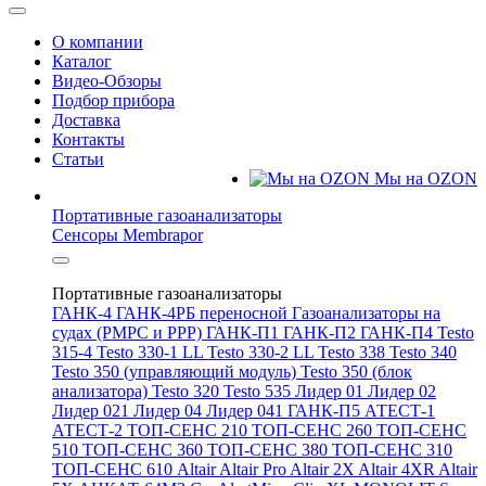
О компании
Каталог
Видео-Обзоры
Подбор прибора
Доставка
Контакты
Статьи
Мы на OZON
Портативные газоанализаторы
Сенсоры Membrapor
Портативные газоанализаторы
ГАНК-4
ГАНК-4РБ переносной
Газоанализаторы на
судах (РМРС и РРР)
ГАНК-П1
ГАНК-П2
ГАНК-П4
Testo
315-4
Testo 330-1 LL
Testo 330-2 LL
Testo 338
Testo 340
Testo 350 (управляющий модуль)
Testo 350 (блок
анализатора)
Testo 320
Testo 535
Лидер 01
Лидер 02
Лидер 021
Лидер 04
Лидер 041
ГАНК-П5
АТЕСТ-1
АТЕСТ-2
ТОП-СЕНС 210
ТОП-СЕНС 260
ТОП-СЕНС
510
ТОП-СЕНС 360
ТОП-СЕНС 380
ТОП-СЕНС 310
ТОП-СЕНС 610
Altair
Altair Pro
Altair 2X
Altair 4XR
Altair