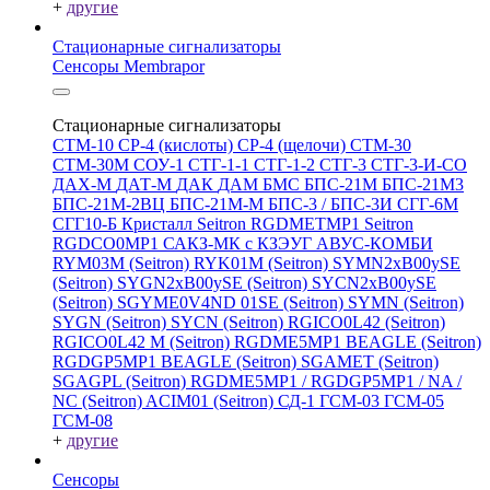
+
другие
Стационарные сигнализаторы
Сенсоры Membrapor
Стационарные сигнализаторы
СТМ-10
СР-4 (кислоты)
СР-4 (щелочи)
СТМ-30
СТМ-30М
СОУ-1
СТГ-1-1
СТГ-1-2
СТГ-3
СТГ-3-И-CO
ДАХ-М
ДАТ-М
ДАК
ДАМ
БМС
БПС-21М
БПС-21М3
БПС-21М-2ВЦ
БПС-21М-М
БПС-3 / БПС-3И
СГГ-6М
СГГ10-Б
Кристалл
Seitron RGDMETMP1
Seitron
RGDCO0MP1
САКЗ-МК с КЗЭУГ
АВУС-КОМБИ
RYM03M (Seitron)
RYK01M (Seitron)
SYMN2хB00ySE
(Seitron)
SYGN2xB00ySE (Seitron)
SYCN2xB00ySE
(Seitron)
SGYME0V4ND 01SE (Seitron)
SYMN (Seitron)
SYGN (Seitron)
SYCN (Seitron)
RGICO0L42 (Seitron)
RGICO0L42 M (Seitron)
RGDME5MP1 BEAGLE (Seitron)
RGDGP5MP1 BEAGLE (Seitron)
SGAMET (Seitron)
SGAGPL (Seitron)
RGDME5MP1 / RGDGP5MP1 / NA /
NC (Seitron)
ACIM01 (Seitron)
СД-1
ГСМ-03
ГСМ-05
ГСМ-08
+
другие
Сенсоры