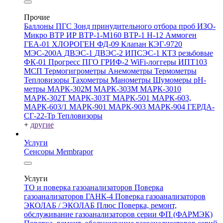
Прочие
Баллоны ПГС
Зонд принудительного отбора проб
ИЗО-
Микро
ВТР
ИР
ВТР-1-М160
ВТР-1
Н-12
Аммоген
ГЕА-01
ХЛОРОГЕН
ФД-09
Клапан КЭГ-9720
МЭС-200А
ДВЭС-1
ДВЭС-2
ИПСЭС-1
КТЗ резьбовые
ФК-01 Прогресс
ПГО
ГРИФ-2
WiFi-логгеры
ИПТ103
МСП
Термогигрометры
Анемометры
Термометры
Тепловизоры
Тахометры
Манометры
Шумомеры
pH-
метры
МАРК-302М
МАРК-303М
МАРК-3010
МАРК-302Т
МАРК-303Т
МАРК-501
МАРК-603,
МАРК-603/1
МАРК-901
МАРК-903
МАРК-904
ГЕРДА-
СГ-22-Тр
Тепловизоры
+
другие
Услуги
Сенсоры Membrapor
Услуги
ТО и поверка газоанализаторов
Поверка
газоанализаторов ГАНК-4
Поверка газоанализаторов
ЭКОЛАБ / ЭКОЛАБ Плюс
Поверка, ремонт,
обслуживание газоанализаторов серии ФП (ФАРМЭК)