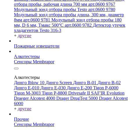
отбора пробы, рабочая длина 700 мм арт.0600 9767
Модульный зонд отбора пробы Testo арт.0600 9780
Модульный зонд отбора пробы длина, 300 мм, диаметр
8мм арт.0600 9781
Модульный зонд отбора пробы 180
мм, D 6 мм, Tмакс 500°С арт.0600 9782
Детектор утечек
хладагентов Testo 316-3
+
другие
Пожарные извещатели
Алкотестеры
Сенсоры Membrapor
Алкотестеры
Динго Iblow 10
Динго Screen
Динго В-01
Динго В-02
Динго Е-010
Динго Е-030
Динго Е-200
Tigon P-6000
Tigon M-3003
Tigon P-8800
Drivesafe II
SAF'IR Evolution
Draeger Alcotest 4000
Drager DrugTest 5000
Drager Alcotest
6000
+
другие
Прочие
Сенсоры Membrapor