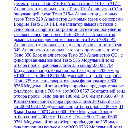
Детектор газа Testo 316-Ex
Анализатор CO Testo 317-2
Анализатор дымовых газов Testo 310
Анализатор CO в
окружающей среде Testo 315-4
Анализатор дымовых
газов Testo 320
Анализатор дымовых газов с сенсорами
Longlife Testo 330-1 LL
Анализатор дымовых газов с
сенсорами Longlife и встроенной функцией обнуления
газовых сенсоров и тяги Testo 330-2 LL
Анализатор
дымовых газов для промышленности Testo 338 с BT
Анализатор дымовых газов для промышленности Testo
340
Анализатор дымовых газов для промышленности
Testo 350
Блок анализатора Testo 350
Анализатор СО₂ с
фиксированным зондом Testo 535
Модульный зонд
отбора пробы, рабочая длина 335 мм арт.0600 8764
Модульный зонд отбора пробы Testo длина 700 мм до
+1000 °С арт.0600 8765
Модульный зонд отбора пробы
Testo 335 мм, с предварительным фильтром арт. 0600
8766
Модульный зонд отбора пробы с предварительным
фильтром, длина 700 мм арт.0600 8767
Компактный зонд
отбора пробы Testo длина 180 мм, D 6 мм арт.0600 9740
Компактный зонд отбора пробы, длина 300 мм, d 6 мм
арт.0600 9741
Модульный зонд отбора пробы 180 мм, D
8 мм, Tмакс 500°С арт.0600 9760
Модульный зонд
отбора пробы 300 мм, D 8 мм, Tмакс 500 °C арт.0600
9761
Модульный зонд отбора пробы, длина 335 мм, с
фиксирующим конусом арт.0600 9766
Модульный зонд