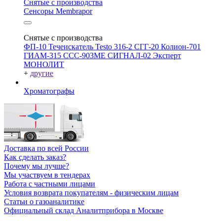
Снятые с производства
Сенсоры Membrapor
Снятые с производства
ФП-10
Течеискатель Testo 316-2
СГГ-20
Колион-701
ГИАМ-315
ССС-903МЕ
СИГНАЛ-02
Эксперт
МОНОЛИТ
+
другие
Хроматографы
Доставка по всей России
Как сделать заказ?
Почему мы лучше?
Мы участвуем в тендерах
Работа с частными лицами
Условия возврата покупателям - физическим лицам
Статьи о газоаналитике
Официальный склад Аналитприбора в Москве