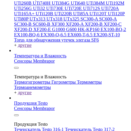
UTi260В
UTi740H
UTi384G
UTi640
UTi384M
UTi192M
UTi256G
UTi32
UTi730E
UTi720E
UTi712S
UTi720A
UTi165A+
UTi120B
UTi220B
UTi85A
UTi120T
UTi120P
UTi80P
UTx313
UTx318
UTx325
SC300-A
SC600-A
SC300-B
SC600-B
XF300
XF200-A
XF200-B
XF200-C
XF200-D
XF200-E
G1000
G600
HK-KP160
EX100-BQ-2
EX100-BQ-6
EX300-Q-6.5
EX600-T-6.5
EX200-ST-10
Torus для обнаружения утечек элегаза SF6
+
другие
Температура и Влажность
Сенсоры Membrapor
Температура и Влажность
Термогигрометры
Гигрометры
Термометры
Термоанемометры
+
другие
Продукция Testo
Сенсоры Membrapor
Продукция Testo
Течеискатель Testo 316-1
Течеискатель Testo 317-2