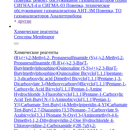
Поверка, ремонт, обслуживание газоанализаторов серий
СИГНАЛ-4 и СИГМА-03
Поверка, техническое
обслуживание газоанализатора АНТ-3М
Поверка, ТО
газоанализаторов Аналитприбора
+
другие
Химические реагенты
Сенсоры Membrapor
Химические реагенты
(R)-(+)-2-Methyl-2- Propanesulfinamide
(S)-(-)-2-Methyl-2-
Propanesulfinamide
(R,R)-(-)-2,3-Bis(T-
Butylmethylphosphino)Quinoxaline
(S,S)-(+)-2,3-Bis(T-
Butylmethylphosphino)Quinoxaline
Bicyclo[1.1.1]pentane-
1,3-dicarboxylic acid
Dimethyl Bicyclo[1.1.1]Pentane-1,3-
Dicarboxylate
3-(Methoxycarbonyl)Bicyclo[1.1.1]Pentane-1-
Carboxylic Acid
Bicyclo[1.1.1]Pentan-1-Amine
Hydrochloride
3-Fluorobicyclo[1.1.1]Pentane-1-Carboxylic
Acid
Tert-Butyl N-{3-Aminobicyclo[1.1.1]Pentan-1-
Yl}Carbamate
Tert-Butyl (4-Methylpiperidin-4-Yl)Carbamate
Tert-Butyl 2,7-Diazaspiro [3.5]Nonane- 7-Carboxylate
9-
Azabicyclo[3.3.1]Nonane N-Oxyl
3-(Aminomethyl)-4,6-
Dimethyl-1,2-Dihydropyridin-2-One Hydrochloride
4-
Chloropyridine-2-Carboxamide
((2R,7aS)-2-