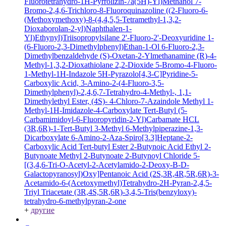
Fluorotetrahydro-1H-Pyrrolizin-7a(5H)-Yl)Methanol
7-
Bromo-2,4,6-Trichloro-8-Fluoroquinazoline
((2-Fluoro-6-
(Methoxymethoxy)-8-(4,4,5,5-Tetramethyl-1,3,2-
Dioxaborolan-2-yl)Naphthalen-1-
Yl)Ethynyl)Triisopropylsilane
2'-Fluoro-2'-Deoxyuridine
1-
(6-Fluoro-2,3-Dimethylphenyl)Ethan-1-Ol
6-Fluoro-2,3-
Dimethylbenzaldehyde
(S)-Oxetan-2-Ylmethanamine
(R)-4-
Methyl-1,3,2-Dioxathiolane 2,2-Dioxide
5-Bromo-4-Fluoro-
1-Methyl-1H-Indazole
5H-Pyrazolo[4,3-C]Pyridine-5-
Carboxylic Acid, 3-Amino-2-(4-Fluoro-3,5-
Dimethylphenyl)-2,4,6,7-Tetrahydro-4-Methyl-, 1,1-
Dimethylethyl Ester, (4S)-
4-Chloro-7-Azaindole
Methyl 1-
Methyl-1H-Imidazole-4-Carboxylate
Tert-Butyl (5-
Carbamimidoyl-6-Fluoropyridin-2-Yl)Carbamate HCL
(3R,6R)-1-Tert-Butyl 3-Methyl 6-Methylpiperazine-1,3-
Dicarboxylate
6-Amino-2-Aza-Spiro[3.3]Heptane-2-
Carboxylic Acid Tert-butyl Ester
2-Butynoic Acid
Ethyl 2-
Butynoate
Methyl 2-Butynoate
2-Butynoyl Chloride
5-
[(3,4,6-Tri-O-Acetyl-2-Acetylamido-2-Deoxy-B-D-
Galactopyranosyl)Oxy]Pentanoic Acid
(2S,3R,4R,5R,6R)-3-
Acetamido-6-(Acetoxymethyl)Tetrahydro-2H-Pyran-2,4,5-
Triyl Triacetate
(3R,4S,5R,6R)-3,4,5-Tris(benzyloxy)-
tetrahydro-6-methylpyran-2-one
+
другие