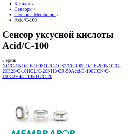
Каталог
/
Сенсоры
/
Сенсоры Membrapor
/
Acid/C-100
Сенсор уксусной кислоты
Acid/C-100
Серия:
NO/C-1
NO/CF-100
SO2/C-1
CS2/CF-100
CO/CF-200
NO2/C-
20
H2S/C-10
HCL/C-20
NH3/CR-50
Acid/C-100
HCN/C-
100
C2H4/C-10
ETO/C-20