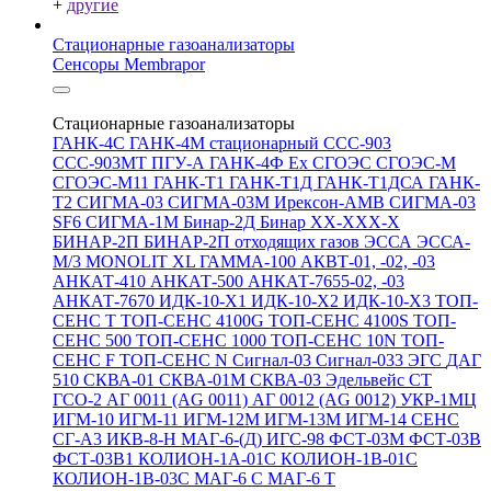
+
другие
Стационарные газоанализаторы
Сенсоры Membrapor
Стационарные газоанализаторы
ГАНК-4С
ГАНК-4М стационарный
ССС-903
ССС-903МТ
ПГУ-А
ГАНК-4Ф Ex
СГОЭС
СГОЭС-М
СГОЭС-М11
ГАНК-Т1
ГАНК-Т1Д
ГАНК-Т1ДСА
ГАНК-
Т2
СИГМА-03
СИГМА-03М
Ирексон-АМВ
СИГМА-03
SF6
СИГМА-1М
Бинар-2Д
Бинар ХХ-ХХХ-Х
БИНАР-2П
БИНАР-2П отходящих газов
ЭССА
ЭССА-
М/3
MONOLIT XL
ГАММА-100
АКВТ-01, -02, -03
АНКАТ-410
АНКАТ-500
АНКАТ-7655-02, -03
АНКАТ-7670
ИДК-10-Х1
ИДК-10-Х2
ИДК-10-Х3
ТОП-
СЕНС Т
ТОП-СЕНС 4100G
ТОП-СЕНС 4100S
ТОП-
СЕНС 500
ТОП-СЕНС 1000
ТОП-СЕНС 10N
ТОП-
СЕНС F
ТОП-СЕНС N
Сигнал-03
Сигнал-033
ЭГС
ДАГ
510
СКВА-01
СКВА-01М
СКВА-03
Эдельвейс СТ
ГСО-2
АГ 0011 (AG 0011)
АГ 0012 (AG 0012)
УКР-1МЦ
ИГМ-10
ИГМ-11
ИГМ-12М
ИГМ-13М
ИГМ-14
СЕНС
СГ-А3
ИКВ-8-Н
МАГ-6-(Д)
ИГС-98
ФСТ-03М
ФСТ-03В
ФСТ-03В1
КОЛИОН-1А-01С
КОЛИОН-1В-01С
КОЛИОН-1В-03С
МАГ-6 С
МАГ-6 Т