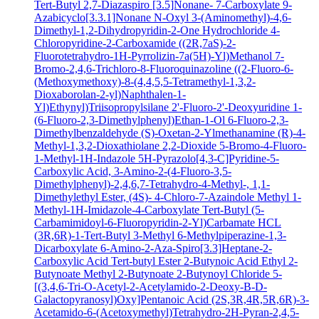
Tert-Butyl 2,7-Diazaspiro [3.5]Nonane- 7-Carboxylate
9-
Azabicyclo[3.3.1]Nonane N-Oxyl
3-(Aminomethyl)-4,6-
Dimethyl-1,2-Dihydropyridin-2-One Hydrochloride
4-
Chloropyridine-2-Carboxamide
((2R,7aS)-2-
Fluorotetrahydro-1H-Pyrrolizin-7a(5H)-Yl)Methanol
7-
Bromo-2,4,6-Trichloro-8-Fluoroquinazoline
((2-Fluoro-6-
(Methoxymethoxy)-8-(4,4,5,5-Tetramethyl-1,3,2-
Dioxaborolan-2-yl)Naphthalen-1-
Yl)Ethynyl)Triisopropylsilane
2'-Fluoro-2'-Deoxyuridine
1-
(6-Fluoro-2,3-Dimethylphenyl)Ethan-1-Ol
6-Fluoro-2,3-
Dimethylbenzaldehyde
(S)-Oxetan-2-Ylmethanamine
(R)-4-
Methyl-1,3,2-Dioxathiolane 2,2-Dioxide
5-Bromo-4-Fluoro-
1-Methyl-1H-Indazole
5H-Pyrazolo[4,3-C]Pyridine-5-
Carboxylic Acid, 3-Amino-2-(4-Fluoro-3,5-
Dimethylphenyl)-2,4,6,7-Tetrahydro-4-Methyl-, 1,1-
Dimethylethyl Ester, (4S)-
4-Chloro-7-Azaindole
Methyl 1-
Methyl-1H-Imidazole-4-Carboxylate
Tert-Butyl (5-
Carbamimidoyl-6-Fluoropyridin-2-Yl)Carbamate HCL
(3R,6R)-1-Tert-Butyl 3-Methyl 6-Methylpiperazine-1,3-
Dicarboxylate
6-Amino-2-Aza-Spiro[3.3]Heptane-2-
Carboxylic Acid Tert-butyl Ester
2-Butynoic Acid
Ethyl 2-
Butynoate
Methyl 2-Butynoate
2-Butynoyl Chloride
5-
[(3,4,6-Tri-O-Acetyl-2-Acetylamido-2-Deoxy-B-D-
Galactopyranosyl)Oxy]Pentanoic Acid
(2S,3R,4R,5R,6R)-3-
Acetamido-6-(Acetoxymethyl)Tetrahydro-2H-Pyran-2,4,5-