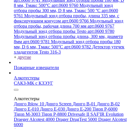
арт.0600 9741
Модульный зонд отбора пробы 180 мм, D
8 мм, Tмакс 500°С арт.0600 9760
Модульный зонд
отбора пробы 300 мм, D 8 мм, Tмакс 500 °C арт.0600
9761
Модульный зонд отбора пробы, длина 335 мм, с
фиксирующим конусом арт.0600 9766
Модульный зонд
отбора пробы, рабочая длина 700 мм арт.0600 9767
Модульный зонд отбора пробы Testo арт.0600 9780
Модульный зонд отбора пробы длина, 300 мм, диаметр
8мм арт.0600 9781
Модульный зонд отбора пробы 180
мм, D 6 мм, Tмакс 500°С арт.0600 9782
Детектор утечек
хладагентов Testo 316-3
+
другие
Пожарные извещатели
Алкотестеры
САКЗ-МК с КЗЭУГ
Алкотестеры
Динго Iblow 10
Динго Screen
Динго В-01
Динго В-02
Динго Е-010
Динго Е-030
Динго Е-200
Tigon P-6000
Tigon M-3003
Tigon P-8800
Drivesafe II
SAF'IR Evolution
Draeger Alcotest 4000
Drager DrugTest 5000
Drager Alcotest
6000