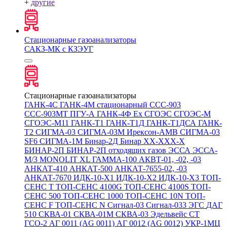
+
другие
Стационарные газоанализаторы
САКЗ-МК с КЗЭУГ
Стационарные газоанализаторы
ГАНК-4С
ГАНК-4М стационарный
ССС-903
ССС-903МТ
ПГУ-А
ГАНК-4Ф Ex
СГОЭС
СГОЭС-М
СГОЭС-М11
ГАНК-Т1
ГАНК-Т1Д
ГАНК-Т1ДСА
ГАНК-
Т2
СИГМА-03
СИГМА-03М
Ирексон-АМВ
СИГМА-03
SF6
СИГМА-1М
Бинар-2Д
Бинар ХХ-ХХХ-Х
БИНАР-2П
БИНАР-2П отходящих газов
ЭССА
ЭССА-
М/3
MONOLIT XL
ГАММА-100
АКВТ-01, -02, -03
АНКАТ-410
АНКАТ-500
АНКАТ-7655-02, -03
АНКАТ-7670
ИДК-10-Х1
ИДК-10-Х2
ИДК-10-Х3
ТОП-
СЕНС Т
ТОП-СЕНС 4100G
ТОП-СЕНС 4100S
ТОП-
СЕНС 500
ТОП-СЕНС 1000
ТОП-СЕНС 10N
ТОП-
СЕНС F
ТОП-СЕНС N
Сигнал-03
Сигнал-033
ЭГС
ДАГ
510
СКВА-01
СКВА-01М
СКВА-03
Эдельвейс СТ
ГСО-2
АГ 0011 (AG 0011)
АГ 0012 (AG 0012)
УКР-1МЦ