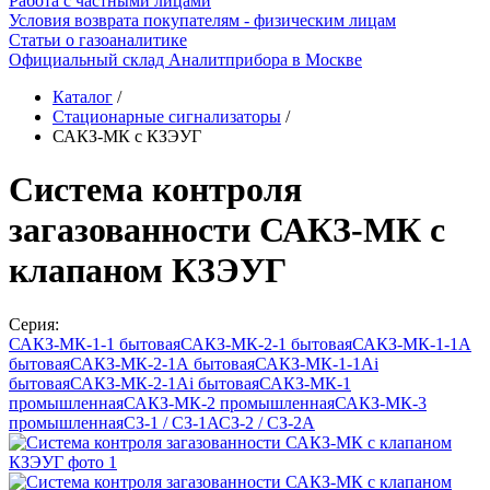
Работа с частными лицами
Условия возврата покупателям - физическим лицам
Статьи о газоаналитике
Официальный склад Аналитприбора в Москве
Каталог
/
Стационарные сигнализаторы
/
САКЗ-МК с КЗЭУГ
Система контроля
загазованности САКЗ-МК с
клапаном КЗЭУГ
Серия:
САКЗ-МК-1-1 бытовая
САКЗ-МК-2-1 бытовая
САКЗ-МК-1-1А
бытовая
САКЗ-МК-2-1А бытовая
САКЗ-МК-1-1Аi
бытовая
САКЗ-МК-2-1Аi бытовая
САКЗ-МК-1
промышленная
САКЗ-МК-2 промышленная
САКЗ-МК-3
промышленная
СЗ-1 / СЗ-1А
СЗ-2 / СЗ-2А