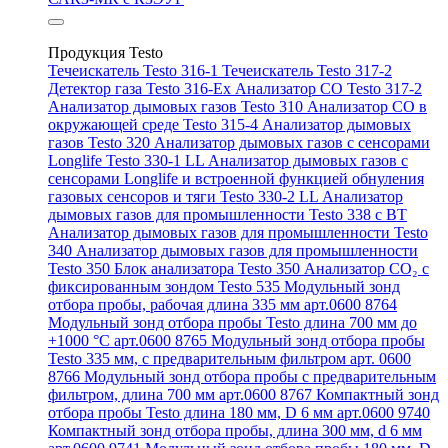
Продукция Testo
Течеискатель Testo 316-1
Течеискатель Testo 317-2
Детектор газа Testo 316-Ex
Анализатор CO Testo 317-2
Анализатор дымовых газов Testo 310
Анализатор CO в
окружающей среде Testo 315-4
Анализатор дымовых
газов Testo 320
Анализатор дымовых газов с сенсорами
Longlife Testo 330-1 LL
Анализатор дымовых газов с
сенсорами Longlife и встроенной функцией обнуления
газовых сенсоров и тяги Testo 330-2 LL
Анализатор
дымовых газов для промышленности Testo 338 с BT
Анализатор дымовых газов для промышленности Testo
340
Анализатор дымовых газов для промышленности
Testo 350
Блок анализатора Testo 350
Анализатор СО₂ с
фиксированным зондом Testo 535
Модульный зонд
отбора пробы, рабочая длина 335 мм арт.0600 8764
Модульный зонд отбора пробы Testo длина 700 мм до
+1000 °С арт.0600 8765
Модульный зонд отбора пробы
Testo 335 мм, с предварительным фильтром арт. 0600
8766
Модульный зонд отбора пробы с предварительным
фильтром, длина 700 мм арт.0600 8767
Компактный зонд
отбора пробы Testo длина 180 мм, D 6 мм арт.0600 9740
Компактный зонд отбора пробы, длина 300 мм, d 6 мм