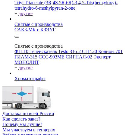
Triyl Triacetate
(3R,4S,5R,6R)-3,4,5-Tris(benzyloxy)-
tetrahydro-6-methylpyran-2-one
+
другие
Снятые с производства
САКЗ-МК с КЗЭУГ
Снятые с производства
ФП-10
Течеискатель Testo 316-2
СГГ-20
Колион-701
ГИАМ-315
ССС-903МЕ
СИГНАЛ-02
Эксперт
МОНОЛИТ
+
другие
Хроматографы
Доставка по всей России
Как сделать заказ?
Почему мы лучше?
Мы участвуем в тендерах