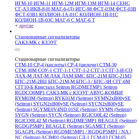
ИГМ-10
ИГМ-11
ИГМ-12М
ИГМ-13М
ИГМ-14
СЕНС
СГ-А3
ИКВ-8-Н
МАГ-6-(Д)
ИГС-98
ФСТ-03М
ФСТ-03В
ФСТ-03В1
КОЛИОН-1А-01С
КОЛИОН-1В-01С
КОЛИОН-1В-03С
МАГ-6 С
МАГ-6 Т
+
другие
Стационарные сигнализаторы
САКЗ-МК с КЗЭУГ
Стационарные сигнализаторы
СТМ-10
СР-4 (кислоты)
СР-4 (щелочи)
СТМ-30
СТМ-30М
СОУ-1
СТГ-1-1
СТГ-1-2
СТГ-3
СТГ-3-И-CO
ДАХ-М
ДАТ-М
ДАК
ДАМ
БМС
БПС-21М
БПС-21М3
БПС-21М-2ВЦ
БПС-21М-М
БПС-3 / БПС-3И
СГГ-6М
СГГ10-Б
Кристалл
Seitron RGDMETMP1
Seitron
RGDCO0MP1
САКЗ-МК с КЗЭУГ
АВУС-КОМБИ
RYM03M (Seitron)
RYK01M (Seitron)
SYMN2хB00ySE
(Seitron)
SYGN2xB00ySE (Seitron)
SYCN2xB00ySE
(Seitron)
SGYME0V4ND 01SE (Seitron)
SYMN (Seitron)
SYGN (Seitron)
SYCN (Seitron)
RGICO0L42 (Seitron)
RGICO0L42 M (Seitron)
RGDME5MP1 BEAGLE (Seitron)
RGDGP5MP1 BEAGLE (Seitron)
SGAMET (Seitron)
SGAGPL (Seitron)
RGDME5MP1 / RGDGP5MP1 / NA /
NC (Seitron)
ACIM01 (Seitron)
СД-1
ГСМ-03
ГСМ-05