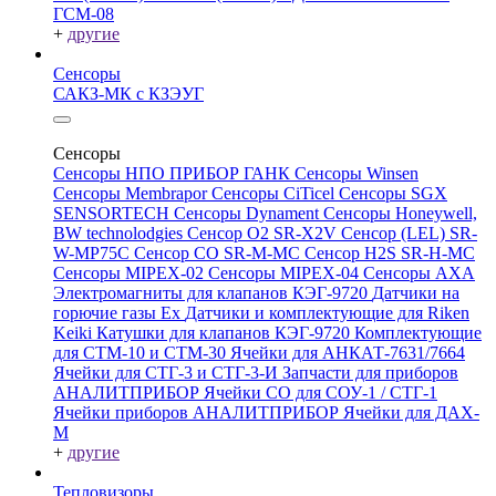
ГСМ-08
+
другие
Сенсоры
САКЗ-МК с КЗЭУГ
Сенсоры
Сенсоры НПО ПРИБОР ГАНК
Сенсоры Winsen
Сенсоры Membrapor
Сенсоры CiTicel
Сенсоры SGX
SENSORTECH
Сенсоры Dynament
Сенсоры Honeywell,
BW technolodgies
Сенсор O2 SR-X2V
Сенсор (LEL) SR-
W-MP75C
Сенсор CO SR-M-MC
Сенсор H2S SR-H-MC
Сенсоры MIPEX-02
Сенсоры MIPEX-04
Сенсоры АХА
Электромагниты для клапанов КЭГ-9720
Датчики на
горючие газы Ex
Датчики и комплектующие для Riken
Keiki
Катушки для клапанов КЭГ-9720
Комплектующие
для СТМ-10 и СТМ-30
Ячейки для АНКАТ-7631/7664
Ячейки для СТГ-3 и СТГ-3-И
Запчасти для приборов
АНАЛИТПРИБОР
Ячейки CO для СОУ-1 / СТГ-1
Ячейки приборов АНАЛИТПРИБОР
Ячейки для ДАХ-
М
+
другие
Тепловизоры