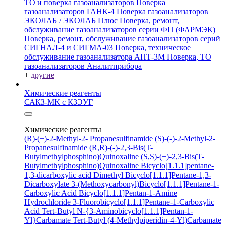
ТО и поверка газоанализаторов
Поверка
газоанализаторов ГАНК-4
Поверка газоанализаторов
ЭКОЛАБ / ЭКОЛАБ Плюс
Поверка, ремонт,
обслуживание газоанализаторов серии ФП (ФАРМЭК)
Поверка, ремонт, обслуживание газоанализаторов серий
СИГНАЛ-4 и СИГМА-03
Поверка, техническое
обслуживание газоанализатора АНТ-3М
Поверка, ТО
газоанализаторов Аналитприбора
+
другие
Химические реагенты
САКЗ-МК с КЗЭУГ
Химические реагенты
(R)-(+)-2-Methyl-2- Propanesulfinamide
(S)-(-)-2-Methyl-2-
Propanesulfinamide
(R,R)-(-)-2,3-Bis(T-
Butylmethylphosphino)Quinoxaline
(S,S)-(+)-2,3-Bis(T-
Butylmethylphosphino)Quinoxaline
Bicyclo[1.1.1]pentane-
1,3-dicarboxylic acid
Dimethyl Bicyclo[1.1.1]Pentane-1,3-
Dicarboxylate
3-(Methoxycarbonyl)Bicyclo[1.1.1]Pentane-1-
Carboxylic Acid
Bicyclo[1.1.1]Pentan-1-Amine
Hydrochloride
3-Fluorobicyclo[1.1.1]Pentane-1-Carboxylic
Acid
Tert-Butyl N-{3-Aminobicyclo[1.1.1]Pentan-1-
Yl}Carbamate
Tert-Butyl (4-Methylpiperidin-4-Yl)Carbamate