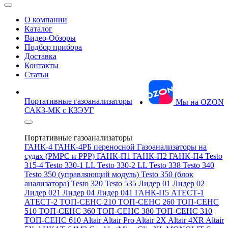
О компании
Каталог
Видео-Обзоры
Подбор прибора
Доставка
Контакты
Статьи
Портативные газоанализаторы
Мы на OZON
САКЗ-МК с КЗЭУГ
Портативные газоанализаторы
ГАНК-4
ГАНК-4РБ переносной
Газоанализаторы на
судах (РМРС и РРР)
ГАНК-П1
ГАНК-П2
ГАНК-П4
Testo
315-4
Testo 330-1 LL
Testo 330-2 LL
Testo 338
Testo 340
Testo 350 (управляющий модуль)
Testo 350 (блок
анализатора)
Testo 320
Testo 535
Лидер 01
Лидер 02
Лидер 021
Лидер 04
Лидер 041
ГАНК-П5
АТЕСТ-1
АТЕСТ-2
ТОП-СЕНС 210
ТОП-СЕНС 260
ТОП-СЕНС
510
ТОП-СЕНС 360
ТОП-СЕНС 380
ТОП-СЕНС 310
ТОП-СЕНС 610
Altair
Altair Pro
Altair 2X
Altair 4XR
Altair