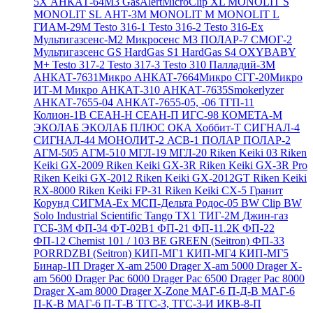
5X
АНКАТ-64М3
GasAlertMicroClip XL
MONOLIT S
MONOLIT SL
АНТ-3М
MONOLIT M
MONOLIT L
ГИАМ-29М
Testo 316-1
Testo 316-2
Testo 316-Ex
Мультигазсенс-М2
Микросенс М3
ПОЛАР-7
СМОГ-2
Мультигазсенс GS
HardGas S1
HardGas S4
OXYBABY
M+
Testo 317-2
Testo 317-3
Testo 310
Палладий-3М
АНКАТ-7631Микро
АНКАТ-7664Микро
СГГ-20Микро
ИТ-М Микро
АНКАТ-310
АНКАТ-7635Smokerlyzer
АНКАТ-7655-04
АНКАТ-7655-05, -06
ТГП-11
Колион-1В
СЕАН-Н
СЕАН-П
ИГС-98
КОМЕТА-М
ЭКОЛАБ
ЭКОЛАБ ПЛЮС
ОКА
Хоббит-Т
СИГНАЛ-4
СИГНАЛ-44
МОНОЛИТ-2
АСВ-1
ПОЛАР
ПОЛАР-2
АГМ-505
АГМ-510
МГЛ-19
МГЛ-20
Riken Keiki 03
Riken
Keiki GX-2009
Riken Keiki GX-3R
Riken Keiki GX-3R Pro
Riken Keiki GX-2012
Riken Keiki GX-2012GT
Riken Keiki
RX-8000
Riken Keiki FP-31
Riken Keiki CX-5
Гранит
Корунд
СИГМА-Ех
МСП-Дельта
Родос-05
BW Clip
BW
Solo
Industrial Scientific Tango TX1
ТИГ-2М
Джин-газ
ГСБ-3М
ФП-34
ФТ-02В1
ФП-21
ФП-11.2К
ФП-22
ФП-12
Chemist 101 / 103 BE GREEN (Seitron)
ФП-33
PORRDZBI (Seitron)
КИП-МГ1
КИП-МГ4
КИП-МГ5
Бинар-1П
Drager X-am 2500
Drager X-am 5000
Drager X-
am 5600
Drager Pac 6000
Drager Pac 6500
Drager Pac 8000
Drager X-am 8000
Drager X-Zone
МАГ-6 П-Д-В
МАГ-6
П-К-В
МАГ-6 П-Т-В
ТГС-3, ТГС-3-И
ИКВ-8-П