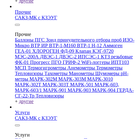
+
другие
Прочие
САКЗ-МК с КЗЭУГ
Прочие
Баллоны ПГС
Зонд принудительного отбора проб
ИЗО-
Микро
ВТР
ИР
ВТР-1-М160
ВТР-1
Н-12
Аммоген
ГЕА-01
ХЛОРОГЕН
ФД-09
Клапан КЭГ-9720
МЭС-200А
ДВЭС-1
ДВЭС-2
ИПСЭС-1
КТЗ резьбовые
ФК-01 Прогресс
ПГО
ГРИФ-2
WiFi-логгеры
ИПТ103
МСП
Термогигрометры
Анемометры
Термометры
Тепловизоры
Тахометры
Манометры
Шумомеры
pH-
метры
МАРК-302М
МАРК-303М
МАРК-3010
МАРК-302Т
МАРК-303Т
МАРК-501
МАРК-603,
МАРК-603/1
МАРК-901
МАРК-903
МАРК-904
ГЕРДА-
СГ-22-Тр
Тепловизоры
+
другие
Услуги
САКЗ-МК с КЗЭУГ
Услуги