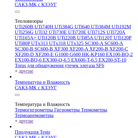
САКЗ-МК с КЗЭУГ
Тепловизоры
UTi260В
UTi740H
UTi384G
UTi640
UTi384M
UTi192M
UTi256G
UTi32
UTi730E
UTi720E
UTi712S
UTi720A
UTi165A+
UTi120B
UTi220B
UTi85A
UTi120T
UTi120P
UTi80P
UTx313
UTx318
UTx325
SC300-A
SC600-A
SC300-B
SC600-B
XF300
XF200-A
XF200-B
XF200-C
XF200-D
XF200-E
G1000
G600
HK-KP160
EX100-BQ-2
EX100-BQ-6
EX300-Q-6.5
EX600-T-6.5
EX200-ST-10
Torus для обнаружения утечек элегаза SF6
+
другие
Температура и Влажность
САКЗ-МК с КЗЭУГ
Температура и Влажность
Термогигрометры
Гигрометры
Термометры
Термоанемометры
+
другие
Продукция Testo
САКЗ-МК с КЗЭУГ